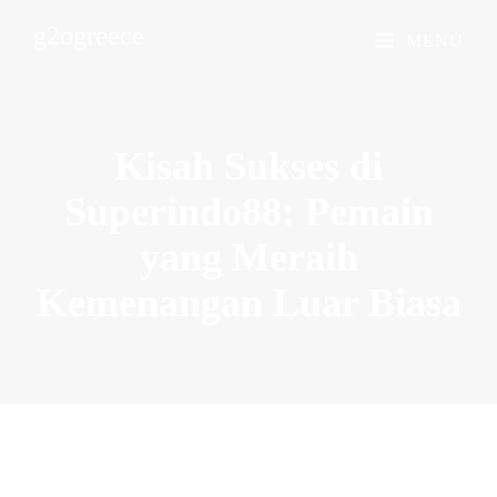
g2ogreece
MENU
Kisah Sukses di
Superindo88: Pemain
yang Meraih
Kemenangan Luar
Biasa