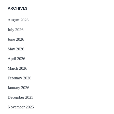
ARCHIVES
August 2026
July 2026
June 2026
May 2026
April 2026
March 2026
February 2026
January 2026
December 2025
November 2025