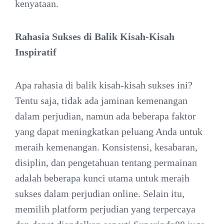
kenyataan.
Rahasia Sukses di Balik Kisah-Kisah
Inspiratif
Apa rahasia di balik kisah-kisah sukses ini?
Tentu saja, tidak ada jaminan kemenangan
dalam perjudian, namun ada beberapa faktor
yang dapat meningkatkan peluang Anda untuk
meraih kemenangan. Konsistensi, kesabaran,
disiplin, dan pengetahuan tentang permainan
adalah beberapa kunci utama untuk meraih
sukses dalam perjudian online. Selain itu,
memilih platform perjudian yang terpercaya