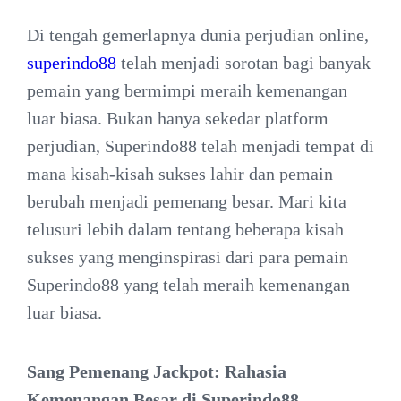
Di tengah gemerlapnya dunia perjudian online,
superindo88
telah menjadi sorotan bagi banyak
pemain yang bermimpi meraih kemenangan
luar biasa. Bukan hanya sekedar platform
perjudian, Superindo88 telah menjadi tempat di
mana kisah-kisah sukses lahir dan pemain
berubah menjadi pemenang besar. Mari kita
telusuri lebih dalam tentang beberapa kisah
sukses yang menginspirasi dari para pemain
Superindo88 yang telah meraih kemenangan
luar biasa.
Sang Pemenang Jackpot: Rahasia
Kemenangan Besar di Superindo88