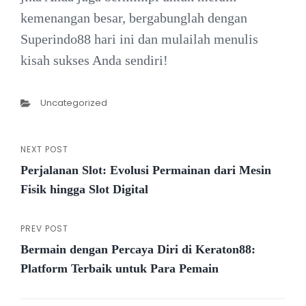
kemenangan besar, bergabunglah dengan
Superindo88 hari ini dan mulailah menulis
kisah sukses Anda sendiri!
Categories
Uncategorized
NEXT POST
Post
Next
Perjalanan Slot: Evolusi Permainan dari Mesin
Post
navigation
Fisik hingga Slot Digital
PREV POST
Previous
Bermain dengan Percaya Diri di Keraton88:
Post
Platform Terbaik untuk Para Pemain