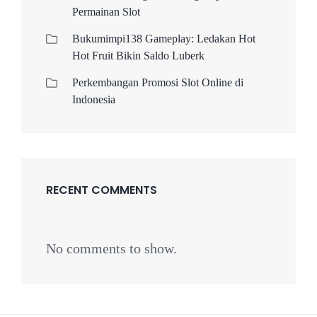
Permainan Slot
Bukumimpi138 Gameplay: Ledakan Hot
Hot Fruit Bikin Saldo Luberk
Perkembangan Promosi Slot Online di
Indonesia
RECENT COMMENTS
No comments to show.