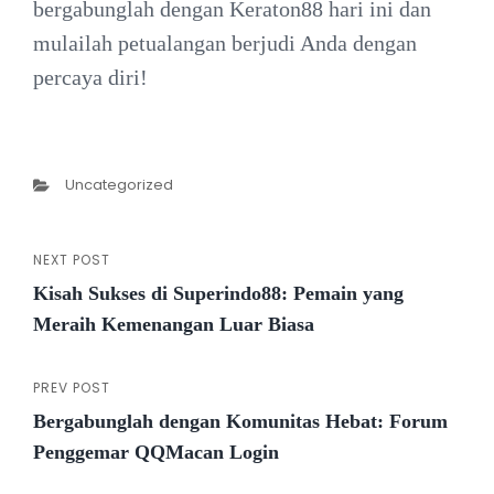
bergabunglah dengan Keraton88 hari ini dan
mulailah petualangan berjudi Anda dengan
percaya diri!
Categories
Uncategorized
NEXT POST
Post
Next
Kisah Sukses di Superindo88: Pemain yang
Post
navigation
Meraih Kemenangan Luar Biasa
PREV POST
Previous
Bergabunglah dengan Komunitas Hebat: Forum
Post
Penggemar QQMacan Login