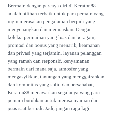
Bermain dengan percaya diri di Keraton88
adalah pilihan terbaik untuk para pemain yang
ingin merasakan pengalaman berjudi yang
menyenangkan dan memuaskan. Dengan
koleksi permainan yang luas dan beragam,
promosi dan bonus yang menarik, keamanan
dan privasi yang terjamin, layanan pelanggan
yang ramah dan responsif, kenyamanan
bermain dari mana saja, atmosfer yang
mengasyikkan, tantangan yang menggairahkan,
dan komunitas yang solid dan bersahabat,
Keraton88 menawarkan segalanya yang para
pemain butuhkan untuk merasa nyaman dan
puas saat berjudi. Jadi, jangan ragu lagi—