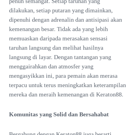
penuh semangat. Setiap taruhan yang
dilakukan, setiap putaran yang dimainkan,
dipenuhi dengan adrenalin dan antisipasi akan
kemenangan besar. Tidak ada yang lebih
memuaskan daripada merasakan sensasi
taruhan langsung dan melihat hasilnya
langsung di layar. Dengan tantangan yang
menggairahkan dan atmosfer yang
mengasyikkan ini, para pemain akan merasa
terpacu untuk terus meningkatkan keterampilan
mereka dan meraih kemenangan di Keraton88.
Komunitas yang Solid dan Bersahabat
Bergabung dengan Keraton88 juga berarti