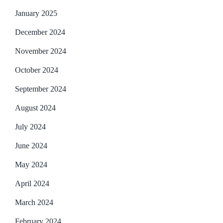
January 2025
December 2024
November 2024
October 2024
September 2024
August 2024
July 2024
June 2024
May 2024
April 2024
March 2024
February 2024