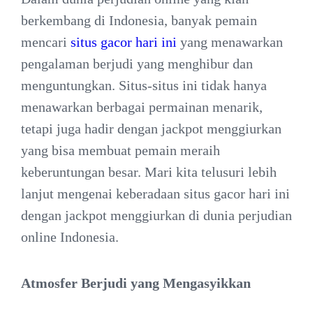
berkembang di Indonesia, banyak pemain
mencari
situs gacor hari ini
yang menawarkan
pengalaman berjudi yang menghibur dan
menguntungkan. Situs-situs ini tidak hanya
menawarkan berbagai permainan menarik,
tetapi juga hadir dengan jackpot menggiurkan
yang bisa membuat pemain meraih
keberuntungan besar. Mari kita telusuri lebih
lanjut mengenai keberadaan situs gacor hari ini
dengan jackpot menggiurkan di dunia perjudian
online Indonesia.
Atmosfer Berjudi yang Mengasyikkan