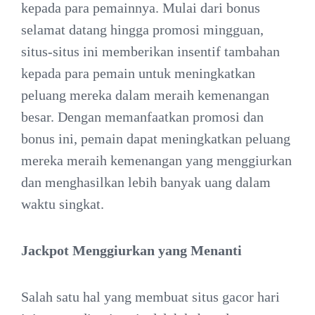
kepada para pemainnya. Mulai dari bonus
selamat datang hingga promosi mingguan,
situs-situs ini memberikan insentif tambahan
kepada para pemain untuk meningkatkan
peluang mereka dalam meraih kemenangan
besar. Dengan memanfaatkan promosi dan
bonus ini, pemain dapat meningkatkan peluang
mereka meraih kemenangan yang menggiurkan
dan menghasilkan lebih banyak uang dalam
waktu singkat.
Jackpot Menggiurkan yang Menanti
Salah satu hal yang membuat situs gacor hari