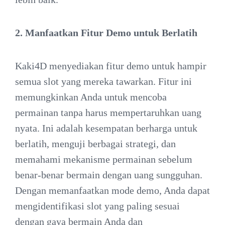
2. Manfaatkan Fitur Demo untuk Berlatih
Kaki4D menyediakan fitur demo untuk hampir
semua slot yang mereka tawarkan. Fitur ini
memungkinkan Anda untuk mencoba
permainan tanpa harus mempertaruhkan uang
nyata. Ini adalah kesempatan berharga untuk
berlatih, menguji berbagai strategi, dan
memahami mekanisme permainan sebelum
benar-benar bermain dengan uang sungguhan.
Dengan memanfaatkan mode demo, Anda dapat
mengidentifikasi slot yang paling sesuai
dengan gaya bermain Anda dan