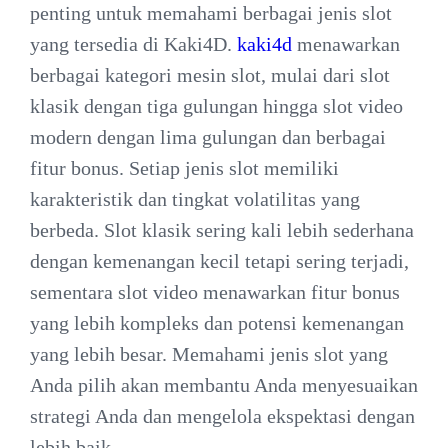
penting untuk memahami berbagai jenis slot
yang tersedia di Kaki4D.
kaki4d
menawarkan
berbagai kategori mesin slot, mulai dari slot
klasik dengan tiga gulungan hingga slot video
modern dengan lima gulungan dan berbagai
fitur bonus. Setiap jenis slot memiliki
karakteristik dan tingkat volatilitas yang
berbeda. Slot klasik sering kali lebih sederhana
dengan kemenangan kecil tetapi sering terjadi,
sementara slot video menawarkan fitur bonus
yang lebih kompleks dan potensi kemenangan
yang lebih besar. Memahami jenis slot yang
Anda pilih akan membantu Anda menyesuaikan
strategi Anda dan mengelola ekspektasi dengan
lebih baik.