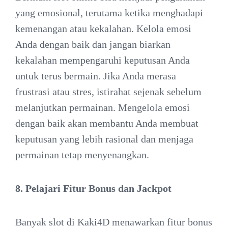
yang emosional, terutama ketika menghadapi
kemenangan atau kekalahan. Kelola emosi
Anda dengan baik dan jangan biarkan
kekalahan mempengaruhi keputusan Anda
untuk terus bermain. Jika Anda merasa
frustrasi atau stres, istirahat sejenak sebelum
melanjutkan permainan. Mengelola emosi
dengan baik akan membantu Anda membuat
keputusan yang lebih rasional dan menjaga
permainan tetap menyenangkan.
8. Pelajari Fitur Bonus dan Jackpot
Banyak slot di Kaki4D menawarkan fitur bonus