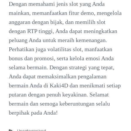
Dengan memahami jenis slot yang Anda
mainkan, memanfaatkan fitur demo, mengelola
anggaran dengan bijak, dan memilih slot
dengan RTP tinggi, Anda dapat meningkatkan
peluang Anda untuk meraih kemenangan.
Perhatikan juga volatilitas slot, manfaatkan
bonus dan promosi, serta kelola emosi Anda
selama bermain. Dengan strategi yang tepat,
Anda dapat memaksimalkan pengalaman
bermain Anda di Kaki4D dan menikmati setiap
putaran dengan penuh keyakinan. Selamat
bermain dan semoga keberuntungan selalu
berpihak pada Anda!
Categories
Uncategorized