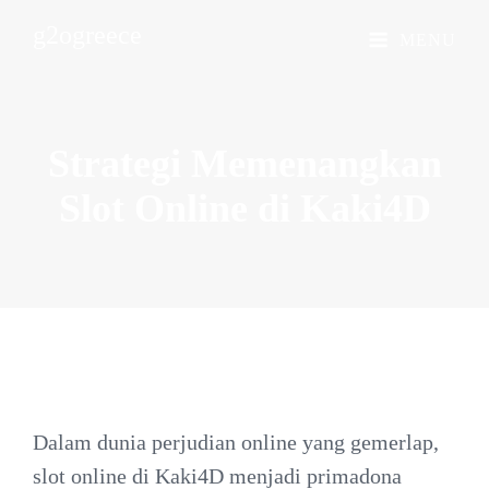
g2ogreece
MENU
Strategi Memenangkan
Slot Online di
Kaki4D
Dalam dunia perjudian online yang gemerlap,
slot online di Kaki4D menjadi primadona