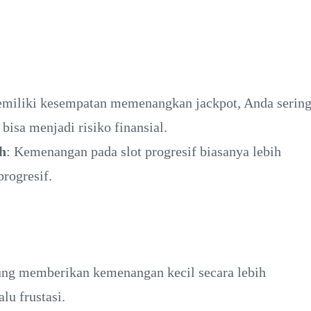
emiliki kesempatan memenangkan jackpot, Anda serin
isa menjadi risiko finansial.
h
: Kemenangan pada slot progresif biasanya lebih
progresif.
rung memberikan kemenangan kecil secara lebih
lu frustasi.