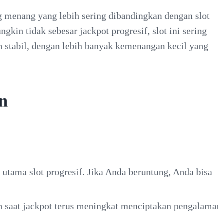
 menang yang lebih sering dibandingkan dengan slot
kin tidak sebesar jackpot progresif, slot ini sering
 stabil, dengan lebih banyak kemenangan kecil yang
n
k utama slot progresif. Jika Anda beruntung, Anda bisa
n saat jackpot terus meningkat menciptakan pengalama