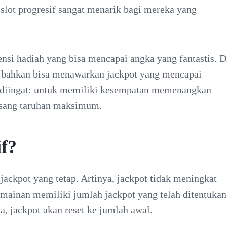
lot progresif sangat menarik bagi mereka yang
ensi hadiah yang bisa mencapai angka yang fantastis. D
if bahkan bisa menawarkan jackpot yang mencapai
lu diingat: untuk memiliki kesempatan memenangkan
masang taruhan maksimum.
if?
r jackpot yang tetap. Artinya, jackpot tidak meningkat
rmainan memiliki jumlah jackpot yang telah ditentukan
, jackpot akan reset ke jumlah awal.