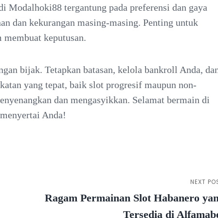
 di Modalhoki88 tergantung pada preferensi dan gaya
ihan dan kekurangan masing-masing. Penting untuk
m membuat keputusan.
gan bijak. Tetapkan batasan, kelola bankroll Anda, da
tan yang tepat, baik slot progresif maupun non-
enyenangkan dan mengasyikkan. Selamat bermain di
 menyertai Anda!
NEXT PO
Next
Ragam Permainan Slot Habanero ya
Post
Tersedia di Alfamab