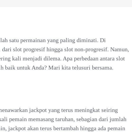
lah satu permainan yang paling diminati. Di
dari slot progresif hingga slot non-progresif. Namun,
ring kali menjadi dilema. Apa perbedaan antara slot
h baik untuk Anda? Mari kita telusuri bersama.
 menawarkan jackpot yang terus meningkat seiring
 kali pemain memasang taruhan, sebagian dari jumlah
lain, jackpot akan terus bertambah hingga ada pemain