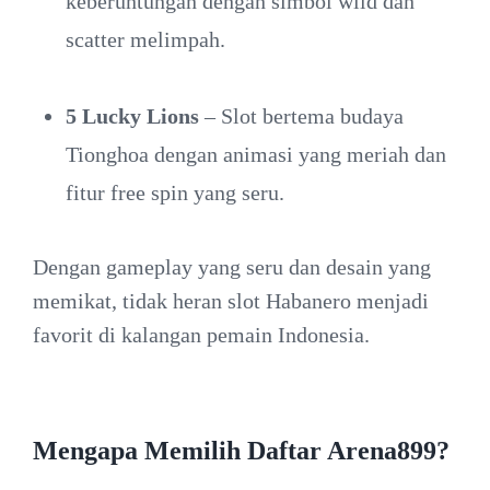
keberuntungan dengan simbol wild dan
scatter melimpah.
5 Lucky Lions
– Slot bertema budaya
Tionghoa dengan animasi yang meriah dan
fitur free spin yang seru.
Dengan gameplay yang seru dan desain yang
memikat, tidak heran slot Habanero menjadi
favorit di kalangan pemain Indonesia.
Mengapa Memilih Daftar Arena899?