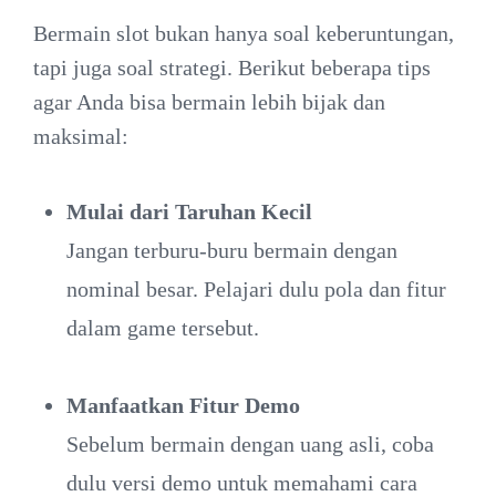
Bermain slot bukan hanya soal keberuntungan,
tapi juga soal strategi. Berikut beberapa tips
agar Anda bisa bermain lebih bijak dan
maksimal:
Mulai dari Taruhan Kecil
Jangan terburu-buru bermain dengan
nominal besar. Pelajari dulu pola dan fitur
dalam game tersebut.
Manfaatkan Fitur Demo
Sebelum bermain dengan uang asli, coba
dulu versi demo untuk memahami cara