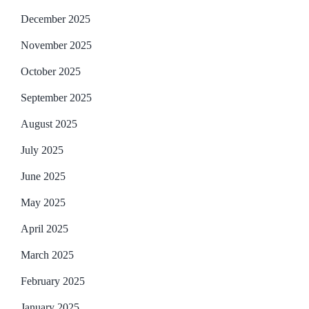
December 2025
November 2025
October 2025
September 2025
August 2025
July 2025
June 2025
May 2025
April 2025
March 2025
February 2025
January 2025