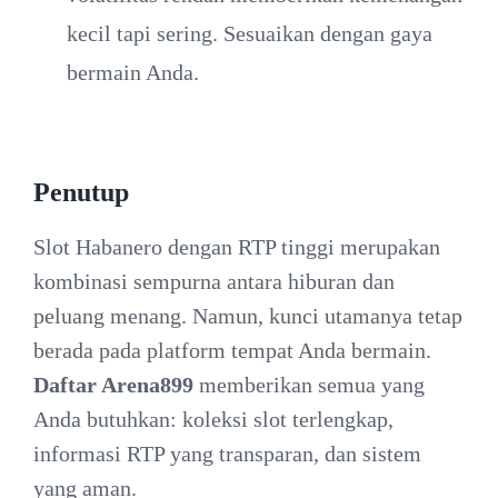
kecil tapi sering. Sesuaikan dengan gaya
bermain Anda.
Penutup
Slot Habanero dengan RTP tinggi merupakan
kombinasi sempurna antara hiburan dan
peluang menang. Namun, kunci utamanya tetap
berada pada platform tempat Anda bermain.
Daftar Arena899
memberikan semua yang
Anda butuhkan: koleksi slot terlengkap,
informasi RTP yang transparan, dan sistem
yang aman.