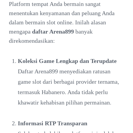
Platform tempat Anda bermain sangat
menentukan kenyamanan dan peluang Anda
dalam bermain slot online. Inilah alasan
mengapa
daftar Arena899
banyak
direkomendasikan:
Koleksi Game Lengkap dan Terupdate
Daftar Arena899 menyediakan ratusan
game slot dari berbagai provider ternama,
termasuk Habanero. Anda tidak perlu
khawatir kehabisan pilihan permainan.
Informasi RTP Transparan