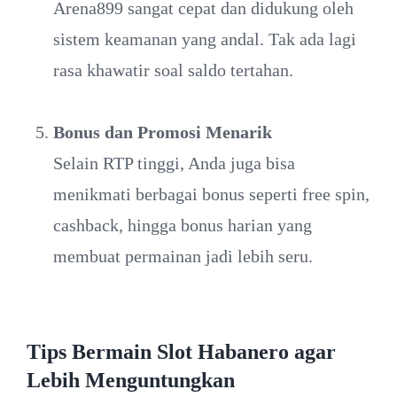
Arena899 sangat cepat dan didukung oleh
sistem keamanan yang andal. Tak ada lagi
rasa khawatir soal saldo tertahan.
Bonus dan Promosi Menarik
Selain RTP tinggi, Anda juga bisa
menikmati berbagai bonus seperti free spin,
cashback, hingga bonus harian yang
membuat permainan jadi lebih seru.
Tips Bermain Slot Habanero agar
Lebih Menguntungkan