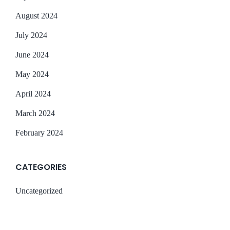
August 2024
July 2024
June 2024
May 2024
April 2024
March 2024
February 2024
CATEGORIES
Uncategorized