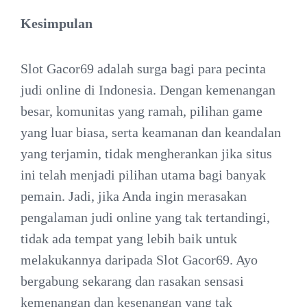
Kesimpulan
Slot Gacor69 adalah surga bagi para pecinta
judi online di Indonesia. Dengan kemenangan
besar, komunitas yang ramah, pilihan game
yang luar biasa, serta keamanan dan keandalan
yang terjamin, tidak mengherankan jika situs
ini telah menjadi pilihan utama bagi banyak
pemain. Jadi, jika Anda ingin merasakan
pengalaman judi online yang tak tertandingi,
tidak ada tempat yang lebih baik untuk
melakukannya daripada Slot Gacor69. Ayo
bergabung sekarang dan rasakan sensasi
kemenangan dan kesenangan yang tak