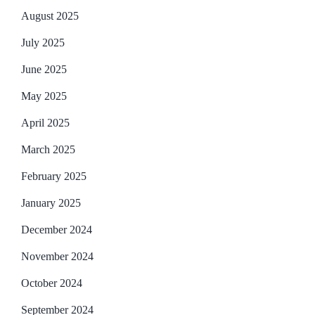
August 2025
July 2025
June 2025
May 2025
April 2025
March 2025
February 2025
January 2025
December 2024
November 2024
October 2024
September 2024