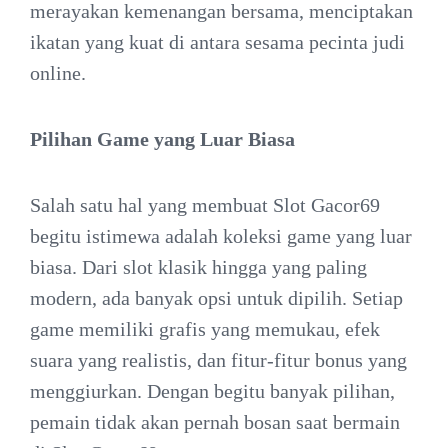
merayakan kemenangan bersama, menciptakan
ikatan yang kuat di antara sesama pecinta judi
online.
Pilihan Game yang Luar Biasa
Salah satu hal yang membuat Slot Gacor69
begitu istimewa adalah koleksi game yang luar
biasa. Dari slot klasik hingga yang paling
modern, ada banyak opsi untuk dipilih. Setiap
game memiliki grafis yang memukau, efek
suara yang realistis, dan fitur-fitur bonus yang
menggiurkan. Dengan begitu banyak pilihan,
pemain tidak akan pernah bosan saat bermain