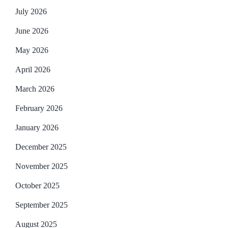
July 2026
June 2026
May 2026
April 2026
March 2026
February 2026
January 2026
December 2025
November 2025
October 2025
September 2025
August 2025