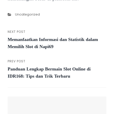
Categories
Uncategorized
NEXT POST
Post
Next
Memanfaatkan Informasi dan Statistik dalam
Post
navigation
Memilih Slot di Napi69
PREV POST
Previous
Panduan Lengkap Bermain Slot Online di
Post
IDR168: Tips dan Trik Terbaru