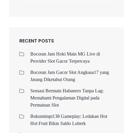
RECENT POSTS
Bocoran Jam Hoki Main MG Live di
Provider Slot Gacor Terpercaya
Bocoran Jam Gacor Slot Angkasa17 yang
Jarang Diketahui Orang
Sensasi Bermain Habanero Tanpa Lag:
Memahami Pengalaman Digital pada
Permainan Slot
Bukumimpi138 Gameplay: Ledakan Hot
Hot Fruit Bikin Saldo Luberk