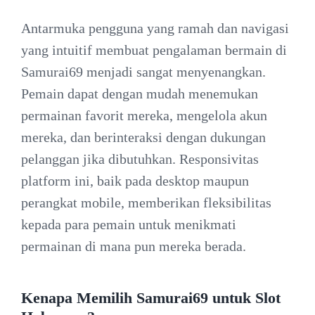
Antarmuka pengguna yang ramah dan navigasi
yang intuitif membuat pengalaman bermain di
Samurai69 menjadi sangat menyenangkan.
Pemain dapat dengan mudah menemukan
permainan favorit mereka, mengelola akun
mereka, dan berinteraksi dengan dukungan
pelanggan jika dibutuhkan. Responsivitas
platform ini, baik pada desktop maupun
perangkat mobile, memberikan fleksibilitas
kepada para pemain untuk menikmati
permainan di mana pun mereka berada.
Kenapa Memilih Samurai69 untuk Slot