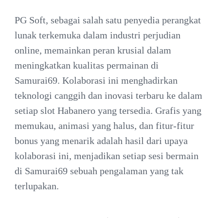
PG Soft, sebagai salah satu penyedia perangkat
lunak terkemuka dalam industri perjudian
online, memainkan peran krusial dalam
meningkatkan kualitas permainan di
Samurai69. Kolaborasi ini menghadirkan
teknologi canggih dan inovasi terbaru ke dalam
setiap slot Habanero yang tersedia. Grafis yang
memukau, animasi yang halus, dan fitur-fitur
bonus yang menarik adalah hasil dari upaya
kolaborasi ini, menjadikan setiap sesi bermain
di Samurai69 sebuah pengalaman yang tak
terlupakan.