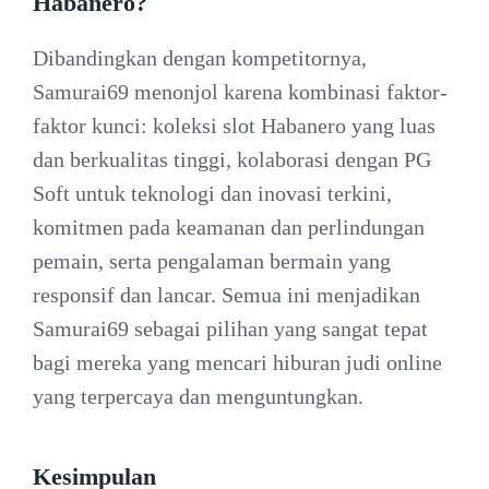
Habanero?
Dibandingkan dengan kompetitornya,
Samurai69 menonjol karena kombinasi faktor-
faktor kunci: koleksi slot Habanero yang luas
dan berkualitas tinggi, kolaborasi dengan PG
Soft untuk teknologi dan inovasi terkini,
komitmen pada keamanan dan perlindungan
pemain, serta pengalaman bermain yang
responsif dan lancar. Semua ini menjadikan
Samurai69 sebagai pilihan yang sangat tepat
bagi mereka yang mencari hiburan judi online
yang terpercaya dan menguntungkan.
Kesimpulan