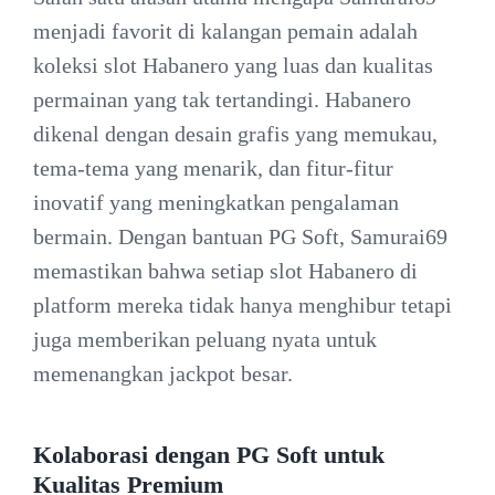
menjadi favorit di kalangan pemain adalah
koleksi slot Habanero yang luas dan kualitas
permainan yang tak tertandingi. Habanero
dikenal dengan desain grafis yang memukau,
tema-tema yang menarik, dan fitur-fitur
inovatif yang meningkatkan pengalaman
bermain. Dengan bantuan PG Soft, Samurai69
memastikan bahwa setiap slot Habanero di
platform mereka tidak hanya menghibur tetapi
juga memberikan peluang nyata untuk
memenangkan jackpot besar.
Kolaborasi dengan PG Soft untuk
Kualitas Premium