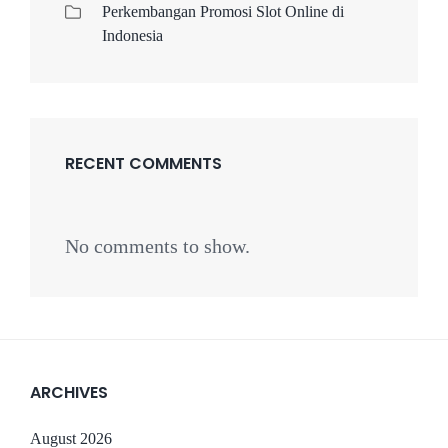
Perkembangan Promosi Slot Online di
Indonesia
RECENT COMMENTS
No comments to show.
ARCHIVES
August 2026