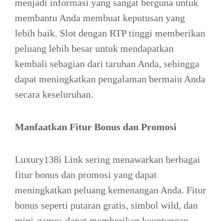
menjadi informasi yang sangat berguna untuk
membantu Anda membuat keputusan yang
lebih baik. Slot dengan RTP tinggi memberikan
peluang lebih besar untuk mendapatkan
kembali sebagian dari taruhan Anda, sehingga
dapat meningkatkan pengalaman bermain Anda
secara keseluruhan.
Manfaatkan Fitur Bonus dan Promosi
Luxury138i Link sering menawarkan berbagai
fitur bonus dan promosi yang dapat
meningkatkan peluang kemenangan Anda. Fitur
bonus seperti putaran gratis, simbol wild, dan
mini-games dapat memberikan keuntungan