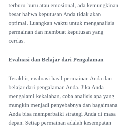
terburu-buru atau emosional, ada kemungkinan
besar bahwa keputusan Anda tidak akan
optimal. Luangkan waktu untuk menganalisis
permainan dan membuat keputusan yang
cerdas.
Evaluasi dan Belajar dari Pengalaman
Terakhir, evaluasi hasil permainan Anda dan
belajar dari pengalaman Anda. Jika Anda
mengalami kekalahan, coba analisis apa yang
mungkin menjadi penyebabnya dan bagaimana
Anda bisa memperbaiki strategi Anda di masa
depan. Setiap permainan adalah kesempatan