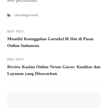
sesi permainan.
Categories
Uncategorized
NEXT POST
Post
Next
Meneliti Keunggulan Garuda138 Slot di Pasar
Post
navigation
Online Indonesia
PREV POST
Previous
Review Kasino Online Nexus Gacor: Kualitas dan
Post
Layanan yang Ditawarkan