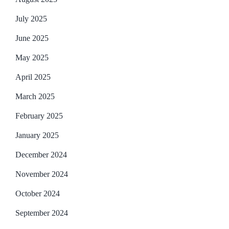
July 2025
June 2025
May 2025
April 2025
March 2025
February 2025
January 2025
December 2024
November 2024
October 2024
September 2024