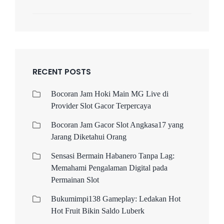
RECENT POSTS
Bocoran Jam Hoki Main MG Live di
Provider Slot Gacor Terpercaya
Bocoran Jam Gacor Slot Angkasa17 yang
Jarang Diketahui Orang
Sensasi Bermain Habanero Tanpa Lag:
Memahami Pengalaman Digital pada
Permainan Slot
Bukumimpi138 Gameplay: Ledakan Hot
Hot Fruit Bikin Saldo Luberk