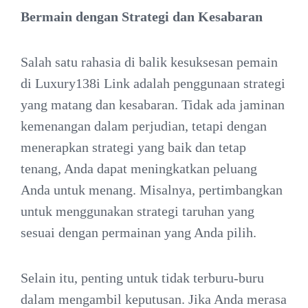
Bermain dengan Strategi dan Kesabaran
Salah satu rahasia di balik kesuksesan pemain
di Luxury138i Link adalah penggunaan strategi
yang matang dan kesabaran. Tidak ada jaminan
kemenangan dalam perjudian, tetapi dengan
menerapkan strategi yang baik dan tetap
tenang, Anda dapat meningkatkan peluang
Anda untuk menang. Misalnya, pertimbangkan
untuk menggunakan strategi taruhan yang
sesuai dengan permainan yang Anda pilih.
Selain itu, penting untuk tidak terburu-buru
dalam mengambil keputusan. Jika Anda merasa