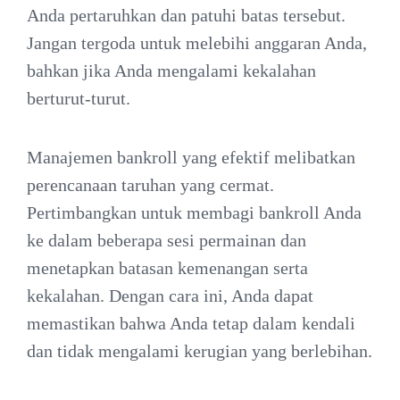
Anda pertaruhkan dan patuhi batas tersebut.
Jangan tergoda untuk melebihi anggaran Anda,
bahkan jika Anda mengalami kekalahan
berturut-turut.
Manajemen bankroll yang efektif melibatkan
perencanaan taruhan yang cermat.
Pertimbangkan untuk membagi bankroll Anda
ke dalam beberapa sesi permainan dan
menetapkan batasan kemenangan serta
kekalahan. Dengan cara ini, Anda dapat
memastikan bahwa Anda tetap dalam kendali
dan tidak mengalami kerugian yang berlebihan.