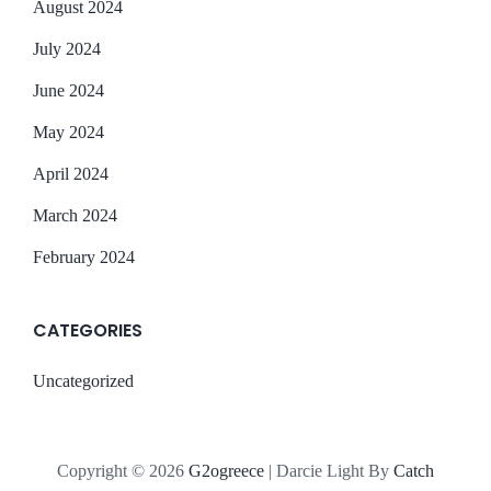
August 2024
July 2024
June 2024
May 2024
April 2024
March 2024
February 2024
CATEGORIES
Uncategorized
Copyright © 2026
G2ogreece
|
Darcie Light By
Catch