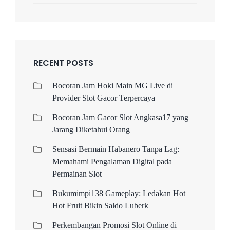
RECENT POSTS
Bocoran Jam Hoki Main MG Live di
Provider Slot Gacor Terpercaya
Bocoran Jam Gacor Slot Angkasa17 yang
Jarang Diketahui Orang
Sensasi Bermain Habanero Tanpa Lag:
Memahami Pengalaman Digital pada
Permainan Slot
Bukumimpi138 Gameplay: Ledakan Hot
Hot Fruit Bikin Saldo Luberk
Perkembangan Promosi Slot Online di