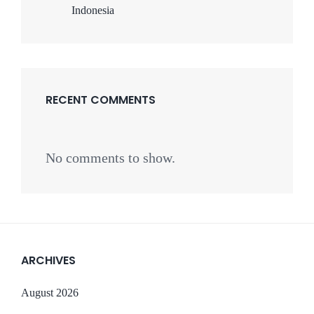
Indonesia
RECENT COMMENTS
No comments to show.
ARCHIVES
August 2026