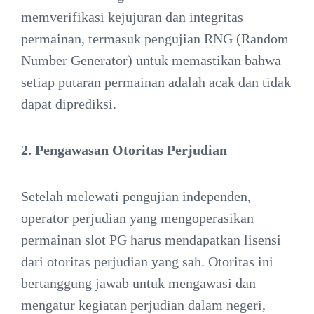
memverifikasi kejujuran dan integritas
permainan, termasuk pengujian RNG (Random
Number Generator) untuk memastikan bahwa
setiap putaran permainan adalah acak dan tidak
dapat diprediksi.
2. Pengawasan Otoritas Perjudian
Setelah melewati pengujian independen,
operator perjudian yang mengoperasikan
permainan slot PG harus mendapatkan lisensi
dari otoritas perjudian yang sah. Otoritas ini
bertanggung jawab untuk mengawasi dan
mengatur kegiatan perjudian dalam negeri,