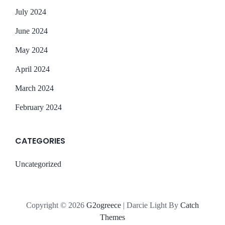
July 2024
June 2024
May 2024
April 2024
March 2024
February 2024
CATEGORIES
Uncategorized
Copyright © 2026
G2ogreece
|
Darcie Light By
Catch
Themes