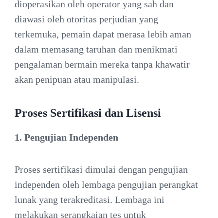
dioperasikan oleh operator yang sah dan
diawasi oleh otoritas perjudian yang
terkemuka, pemain dapat merasa lebih aman
dalam memasang taruhan dan menikmati
pengalaman bermain mereka tanpa khawatir
akan penipuan atau manipulasi.
Proses Sertifikasi dan Lisensi
1. Pengujian Independen
Proses sertifikasi dimulai dengan pengujian
independen oleh lembaga pengujian perangkat
lunak yang terakreditasi. Lembaga ini
melakukan serangkaian tes untuk