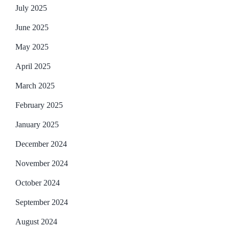
July 2025
June 2025
May 2025
April 2025
March 2025
February 2025
January 2025
December 2024
November 2024
October 2024
September 2024
August 2024