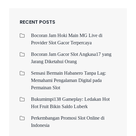
RECENT POSTS
Bocoran Jam Hoki Main MG Live di
Provider Slot Gacor Terpercaya
Bocoran Jam Gacor Slot Angkasa17 yang
Jarang Diketahui Orang
Sensasi Bermain Habanero Tanpa Lag:
Memahami Pengalaman Digital pada
Permainan Slot
Bukumimpi138 Gameplay: Ledakan Hot
Hot Fruit Bikin Saldo Luberk
Perkembangan Promosi Slot Online di
Indonesia