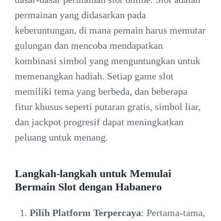
permainan yang didasarkan pada
keberuntungan, di mana pemain harus memutar
gulungan dan mencoba mendapatkan
kombinasi simbol yang menguntungkan untuk
memenangkan hadiah. Setiap game slot
memiliki tema yang berbeda, dan beberapa
fitur khusus seperti putaran gratis, simbol liar,
dan jackpot progresif dapat meningkatkan
peluang untuk menang.
Langkah-langkah untuk Memulai
Bermain Slot dengan Habanero
Pilih Platform Terpercaya
: Pertama-tama,