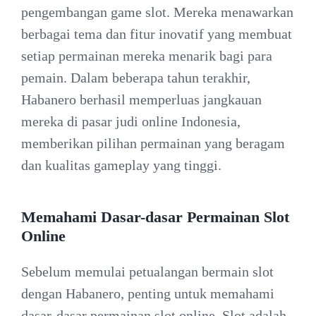
pengembangan game slot. Mereka menawarkan
berbagai tema dan fitur inovatif yang membuat
setiap permainan mereka menarik bagi para
pemain. Dalam beberapa tahun terakhir,
Habanero berhasil memperluas jangkauan
mereka di pasar judi online Indonesia,
memberikan pilihan permainan yang beragam
dan kualitas gameplay yang tinggi.
Memahami Dasar-dasar Permainan Slot
Online
Sebelum memulai petualangan bermain slot
dengan Habanero, penting untuk memahami
dasar-dasar permainan slot online. Slot adalah