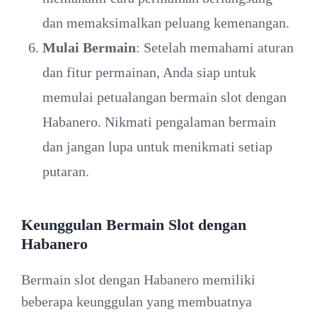
dan memaksimalkan peluang kemenangan.
Mulai Bermain
: Setelah memahami aturan
dan fitur permainan, Anda siap untuk
memulai petualangan bermain slot dengan
Habanero. Nikmati pengalaman bermain
dan jangan lupa untuk menikmati setiap
putaran.
Keunggulan Bermain Slot dengan
Habanero
Bermain slot dengan Habanero memiliki
beberapa keunggulan yang membuatnya