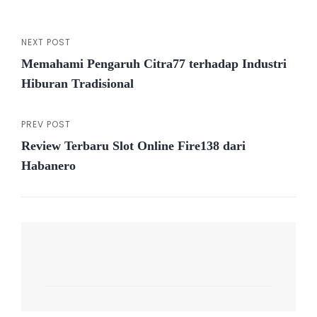
NEXT POST
Post
Next
Memahami Pengaruh Citra77 terhadap Industri
Post
navigation
Hiburan Tradisional
PREV POST
Previous
Review Terbaru Slot Online Fire138 dari
Post
Habanero