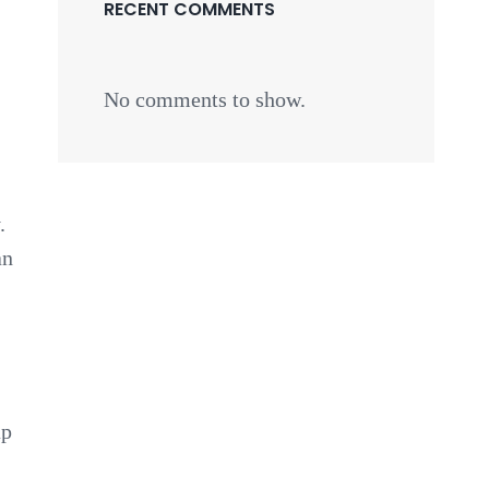
RECENT COMMENTS
No comments to show.
.
an
ap