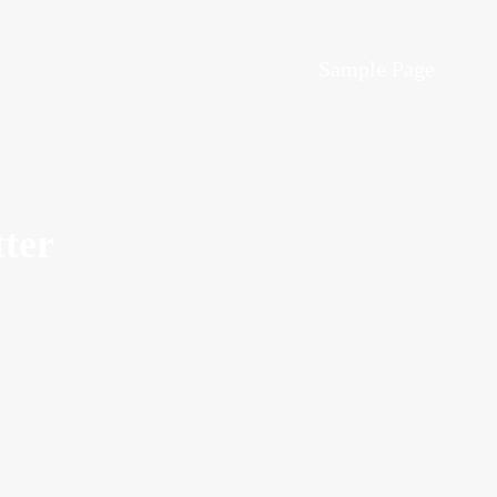
Sample Page
ter