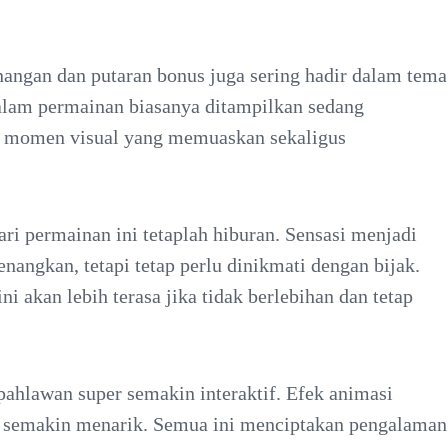
enangan dan putaran bonus juga sering hadir dalam tema
 dalam permainan biasanya ditampilkan sedang
 momen visual yang memuaskan sekaligus
ari permainan ini tetaplah hiburan. Sensasi menjadi
angkan, tetapi tetap perlu dinikmati dengan bijak.
i akan lebih terasa jika tidak berlebihan dan tetap
ahlawan super semakin interaktif. Efek animasi
ta semakin menarik. Semua ini menciptakan pengalaman