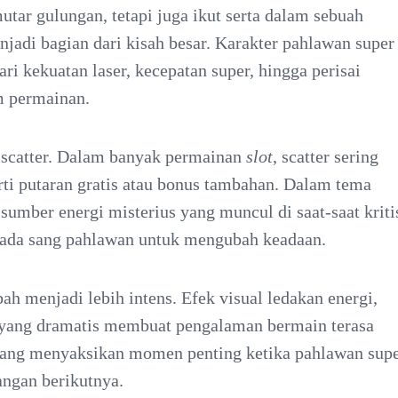
tar gulungan, tetapi juga ikut serta dalam sebuah
jadi bagian dari kisah besar. Karakter pahlawan super
i kekuatan laser, kecepatan super, hingga perisai
m permainan.
l scatter. Dalam banyak permainan
slot
, scatter sering
ti putaran gratis atau bonus tambahan. Dalam tema
sumber energi misterius yang muncul di saat-saat kriti
ada sang pahlawan untuk mengubah keadaan.
bah menjadi lebih intens. Efek visual ledakan energi,
r yang dramatis membuat pengalaman bermain terasa
edang menyaksikan momen penting ketika pahlawan sup
ngan berikutnya.