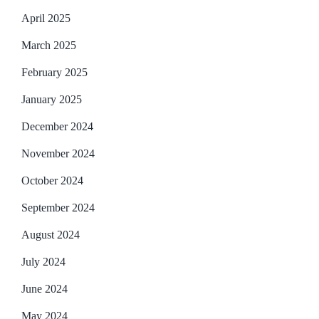
April 2025
March 2025
February 2025
January 2025
December 2024
November 2024
October 2024
September 2024
August 2024
July 2024
June 2024
May 2024