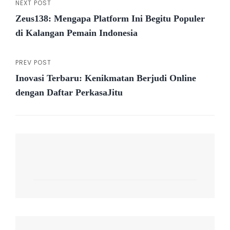
NEXT POST
Post
Next
Zeus138: Mengapa Platform Ini Begitu Populer
Post
navigation
di Kalangan Pemain Indonesia
PREV POST
Previous
Inovasi Terbaru: Kenikmatan Berjudi Online
Post
dengan Daftar PerkasaJitu