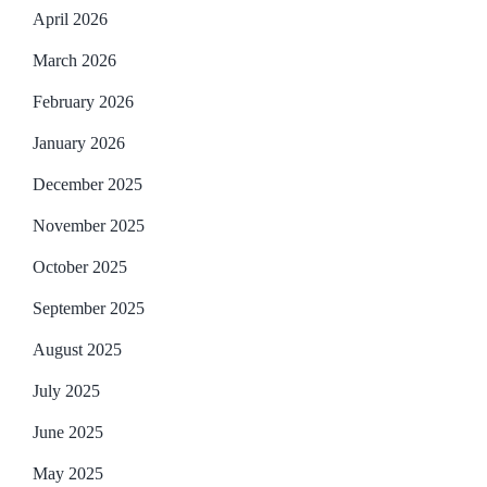
April 2026
March 2026
February 2026
January 2026
December 2025
November 2025
October 2025
September 2025
August 2025
July 2025
June 2025
May 2025