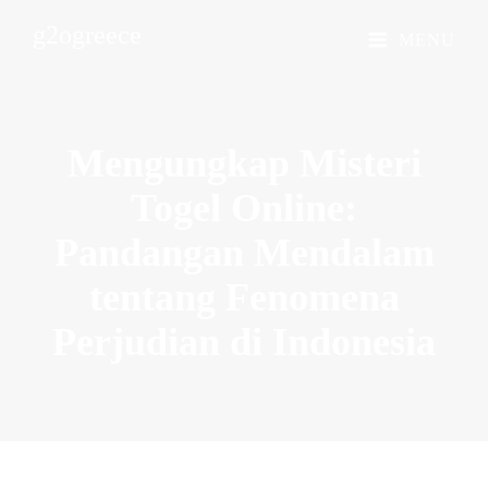
g2ogreece
MENU
Mengungkap Misteri
Togel Online:
Pandangan Mendalam
tentang Fenomena
Perjudian di
Indonesia