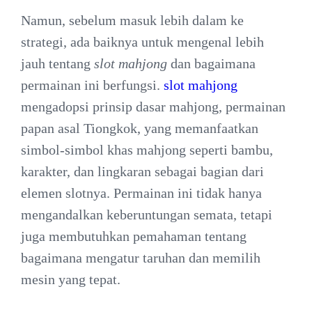
Namun, sebelum masuk lebih dalam ke
strategi, ada baiknya untuk mengenal lebih
jauh tentang
slot mahjong
dan bagaimana
permainan ini berfungsi.
slot mahjong
mengadopsi prinsip dasar mahjong, permainan
papan asal Tiongkok, yang memanfaatkan
simbol-simbol khas mahjong seperti bambu,
karakter, dan lingkaran sebagai bagian dari
elemen slotnya. Permainan ini tidak hanya
mengandalkan keberuntungan semata, tetapi
juga membutuhkan pemahaman tentang
bagaimana mengatur taruhan dan memilih
mesin yang tepat.