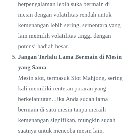
berpengalaman lebih suka bermain di
mesin dengan volatilitas rendah untuk
kemenangan lebih sering, sementara yang
lain memilih volatilitas tinggi dengan
potensi hadiah besar.
Jangan Terlalu Lama Bermain di Mesin
yang Sama
Mesin slot, termasuk Slot Mahjong, sering
kali memiliki rentetan putaran yang
berkelanjutan. Jika Anda sudah lama
bermain di satu mesin tanpa meraih
kemenangan signifikan, mungkin sudah
saatnya untuk mencoba mesin lain.