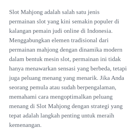
Slot Mahjong adalah salah satu jenis
permainan slot yang kini semakin populer di
kalangan pemain judi online di Indonesia.
Menggabungkan elemen tradisional dari
permainan mahjong dengan dinamika modern
dalam bentuk mesin slot, permainan ini tidak
hanya menawarkan sensasi yang berbeda, tetapi
juga peluang menang yang menarik. Jika Anda
seorang pemula atau sudah berpengalaman,
memahami cara mengoptimalkan peluang
menang di Slot Mahjong dengan strategi yang
tepat adalah langkah penting untuk meraih
kemenangan.