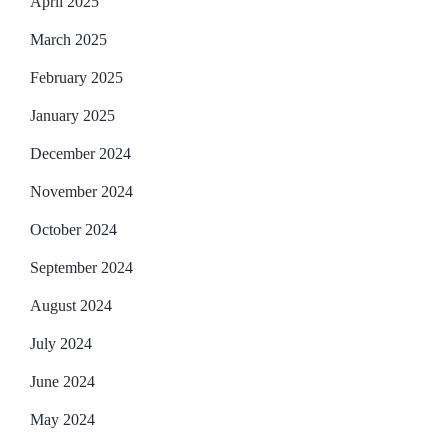
April 2025
March 2025
February 2025
January 2025
December 2024
November 2024
October 2024
September 2024
August 2024
July 2024
June 2024
May 2024