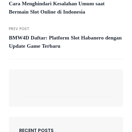
Cara Menghindari Kesalahan Umum saat
Post
navigation
Bermain Slot Online di Indonesia
PREV POST
Previous
BMW4D Daftar: Platform Slot Habanero dengan
Post
Update Game Terbaru
RECENT POSTS