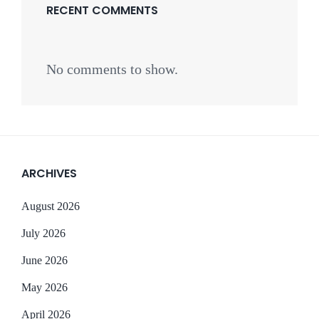
RECENT COMMENTS
No comments to show.
ARCHIVES
August 2026
July 2026
June 2026
May 2026
April 2026