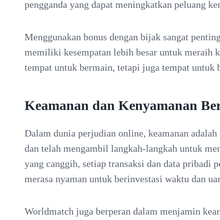
pengganda yang dapat meningkatkan peluang k
Menggunakan bonus dengan bijak sangat penting.
memiliki kesempatan lebih besar untuk meraih 
tempat untuk bermain, tetapi juga tempat untuk 
Keamanan dan Kenyamanan Be
Dalam dunia perjudian online, keamanan adalah a
dan telah mengambil langkah-langkah untuk me
yang canggih, setiap transaksi dan data pribadi
merasa nyaman untuk berinvestasi waktu dan uan
Worldmatch juga berperan dalam menjamin kea