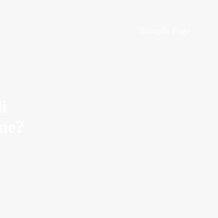
Sample Page
i
ne?