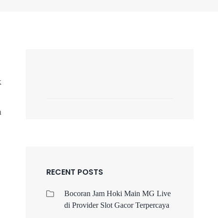
k
a
RECENT POSTS
Bocoran Jam Hoki Main MG Live
di Provider Slot Gacor Terpercaya