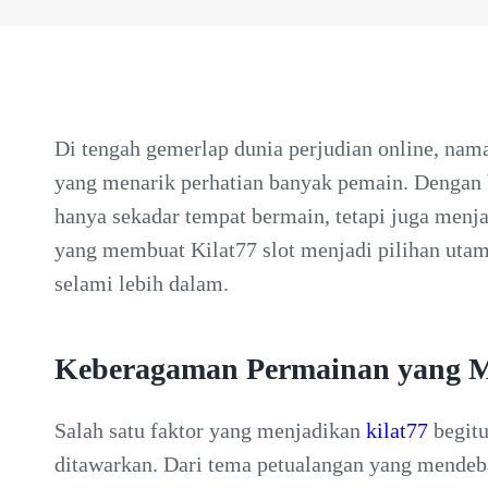
Di tengah gemerlap dunia perjudian online, nam
yang menarik perhatian banyak pemain. Dengan 
hanya sekadar tempat bermain, tetapi juga menj
yang membuat Kilat77 slot menjadi pilihan utama
selami lebih dalam.
Keberagaman Permainan yang 
Salah satu faktor yang menjadikan
kilat77
begitu
ditawarkan. Dari tema petualangan yang mendeb