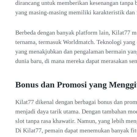
dirancang untuk memberikan kesenangan tanpa ba
yang masing-masing memiliki karakteristik dan f
Berbeda dengan banyak platform lain, Kilat77 m
ternama, termasuk Worldmatch. Teknologi yang 
yang menakjubkan dan pengalaman bermain yan
dunia baru, di mana mereka dapat merasakan s
Bonus dan Promosi yang Mengg
Kilat77 dikenal dengan berbagai bonus dan pro
menjadi daya tarik utama. Dengan tambahan mod
slot tanpa rasa khawatir. Namun, yang lebih me
Di Kilat77, pemain dapat menemukan banyak fitur