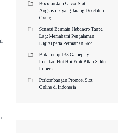
Bocoran Jam Gacor Slot
Angkasa17 yang Jarang Diketahui
Orang
Sensasi Bermain Habanero Tanpa
Lag: Memahami Pengalaman
al
Digital pada Permainan Slot
Bukumimpi138 Gameplay:
Ledakan Hot Hot Fruit Bikin Saldo
Luberk
Perkembangan Promosi Slot
Online di Indonesia
i
n.