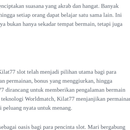
menciptakan suasana yang akrab dan hangat. Banyak
ingga setiap orang dapat belajar satu sama lain. Ini
ya bukan hanya sekadar tempat bermain, tetapi juga
lat77 slot telah menjadi pilihan utama bagi para
man permainan, bonus yang menggiurkan, hingga
at77 dirancang untuk memberikan pengalaman bermain
i teknologi Worldmatch, Kilat77 menjanjikan permaina
i peluang nyata untuk menang.
sebagai oasis bagi para pencinta slot. Mari bergabung