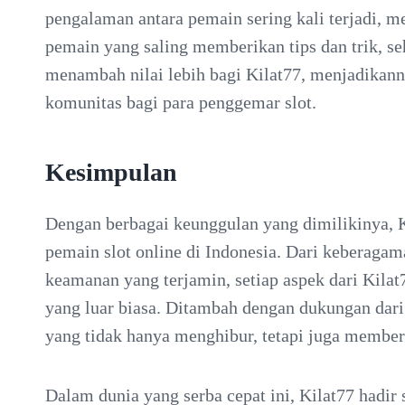
pengalaman antara pemain sering kali terjadi, 
pemain yang saling memberikan tips dan trik, seh
menambah nilai lebih bagi Kilat77, menjadikann
komunitas bagi para penggemar slot.
Kesimpulan
Dengan berbagai keunggulan yang dimilikinya, Ki
pemain slot online di Indonesia. Dari keberaga
keamanan yang terjamin, setiap aspek dari Kil
yang luar biasa. Ditambah dengan dukungan dar
yang tidak hanya menghibur, tetapi juga member
Dalam dunia yang serba cepat ini, Kilat77 hadir 