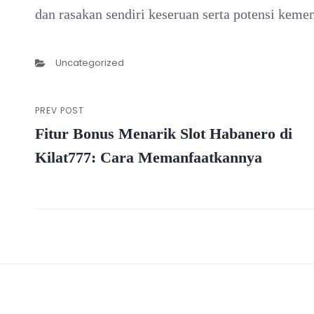
dan rasakan sendiri keseruan serta potensi kem
Categories
Uncategorized
PREV POST
Post
Previous
Fitur Bonus Menarik Slot Habanero di
Post
navigation
Kilat777: Cara Memanfaatkannya