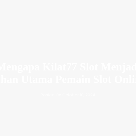
Mengapa Kilat77 Slot Menjad
lihan Utama Pemain Slot
Onli
Posted On
October 10, 2024