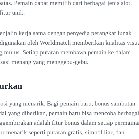
tas. Pemain dapat memilih dari berbagai jenis slot,
itur unik.
enjalin kerja sama dengan penyedia perangkat lunak
digunakan oleh Worldmatch memberikan kualitas visu
g mulus. Setiap putaran membawa pemain ke dalam
ensasi menang yang menggebu-gebu.
iurkan
mosi yang menarik. Bagi pemain baru, bonus sambutan
al yang diberikan, pemain baru bisa mencoba berbaga
nggembirakan adalah fitur bonus dalam setiap permaina
 menarik seperti putaran gratis, simbol liar, dan