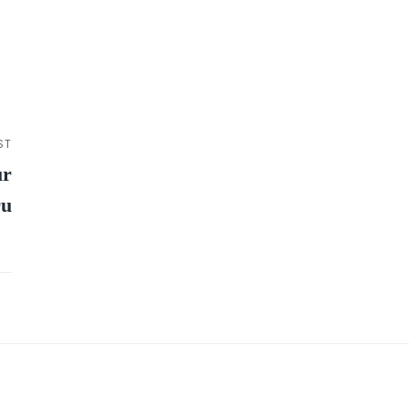
ST
ur
ru