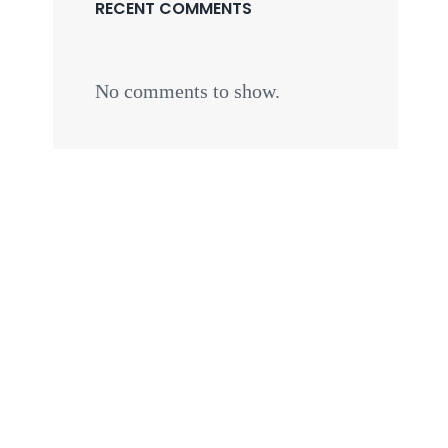
RECENT COMMENTS
No comments to show.