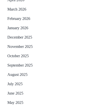
March 2026
February 2026
January 2026
December 2025
November 2025
October 2025
September 2025
August 2025
July 2025
June 2025
May 2025