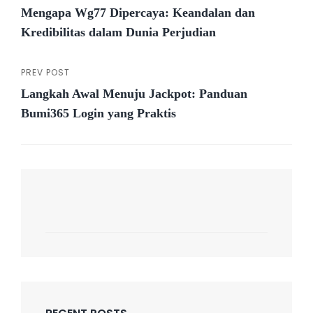
Mengapa Wg77 Dipercaya: Keandalan dan
Post
navigation
Kredibilitas dalam Dunia Perjudian
PREV POST
Previous
Langkah Awal Menuju Jackpot: Panduan
Post
Bumi365 Login yang Praktis