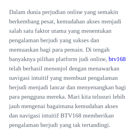
Dalam dunia perjudian online yang semakin
berkembang pesat, kemudahan akses menjadi
salah satu faktor utama yang menentukan
pengalaman berjudi yang sukses dan
memuaskan bagi para pemain. Di tengah
banyaknya pilihan platform judi online,
btv168
telah berhasil menonjol dengan menawarkan
navigasi intuitif yang membuat pengalaman
berjudi menjadi lancar dan menyenangkan bagi
para pengguna mereka. Mari kita telusuri lebih
jauh mengenai bagaimana kemudahan akses
dan navigasi intuitif BTV168 memberikan
pengalaman berjudi yang tak tertandingi.