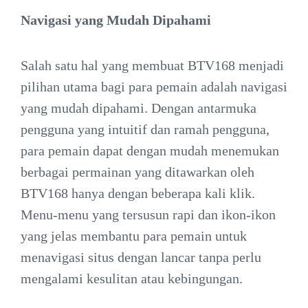
Navigasi yang Mudah Dipahami
Salah satu hal yang membuat BTV168 menjadi
pilihan utama bagi para pemain adalah navigasi
yang mudah dipahami. Dengan antarmuka
pengguna yang intuitif dan ramah pengguna,
para pemain dapat dengan mudah menemukan
berbagai permainan yang ditawarkan oleh
BTV168 hanya dengan beberapa kali klik.
Menu-menu yang tersusun rapi dan ikon-ikon
yang jelas membantu para pemain untuk
menavigasi situs dengan lancar tanpa perlu
mengalami kesulitan atau kebingungan.