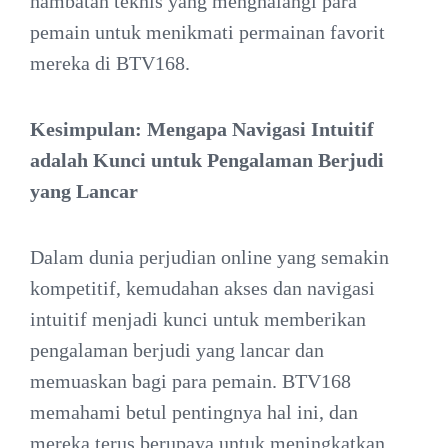
hambatan teknis yang menghalangi para
pemain untuk menikmati permainan favorit
mereka di BTV168.
Kesimpulan: Mengapa Navigasi Intuitif
adalah Kunci untuk Pengalaman Berjudi
yang Lancar
Dalam dunia perjudian online yang semakin
kompetitif, kemudahan akses dan navigasi
intuitif menjadi kunci untuk memberikan
pengalaman berjudi yang lancar dan
memuaskan bagi para pemain. BTV168
memahami betul pentingnya hal ini, dan
mereka terus berupaya untuk meningkatkan