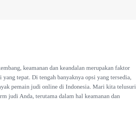
rkembang, keamanan dan keandalan merupakan faktor
 yang tepat. Di tengah banyaknya opsi yang tersedia,
nyak pemain judi online di Indonesia. Mari kita telusuri
orm judi Anda, terutama dalam hal keamanan dan