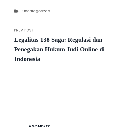
Categories
Uncategorized
PREV POST
Post
Previous
Legalitas 138 Saga: Regulasi dan
Post
navigation
Penegakan Hukum Judi Online di
Indonesia
ARCHIVES