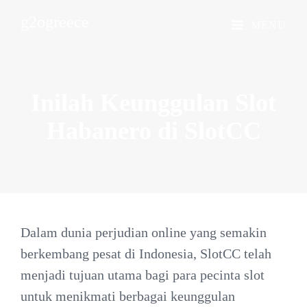
g2ogreece
MENU
Inilah Keunggulan Slot
Habanero di
SlotCC
Dalam dunia perjudian online yang semakin
berkembang pesat di Indonesia, SlotCC telah
menjadi tujuan utama bagi para pecinta slot
untuk menikmati berbagai keunggulan