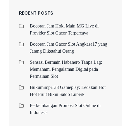
RECENT POSTS
Bocoran Jam Hoki Main MG Live di
Provider Slot Gacor Terpercaya
Bocoran Jam Gacor Slot Angkasa17 yang
Jarang Diketahui Orang
Sensasi Bermain Habanero Tanpa Lag:
Memahami Pengalaman Digital pada
Permainan Slot
Bukumimpi138 Gameplay: Ledakan Hot
Hot Fruit Bikin Saldo Luberk
Perkembangan Promosi Slot Online di
Indonesia