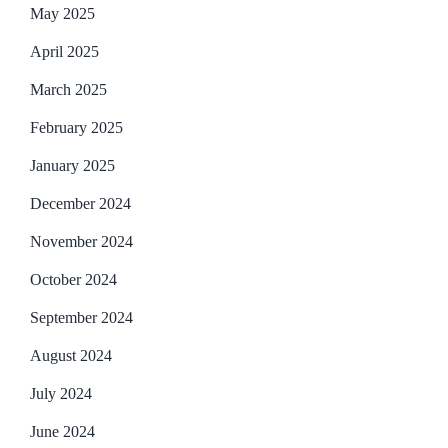
May 2025
April 2025
March 2025
February 2025
January 2025
December 2024
November 2024
October 2024
September 2024
August 2024
July 2024
June 2024