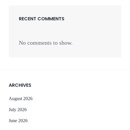
RECENT COMMENTS
No comments to show.
ARCHIVES
August 2026
July 2026
June 2026