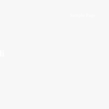
Sample Page
di