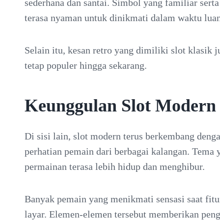
sederhana dan santai. Simbol yang familiar sert
terasa nyaman untuk dinikmati dalam waktu lua
Selain itu, kesan retro yang dimiliki slot klasik
tetap populer hingga sekarang.
Keunggulan Slot Modern y
Di sisi lain, slot modern terus berkembang den
perhatian pemain dari berbagai kalangan. Tema
permainan terasa lebih hidup dan menghibur.
Banyak pemain yang menikmati sensasi saat fitur
layar. Elemen-elemen tersebut memberikan penga