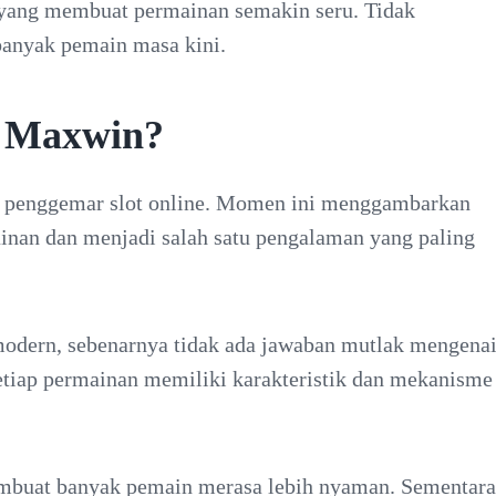
yang membuat permainan semakin seru. Tidak
 banyak pemain masa kini.
 Maxwin?
an penggemar slot online. Momen ini menggambarkan
ainan dan menjadi salah satu pengalaman yang paling
odern, sebenarnya tidak ada jawaban mutlak mengena
iap permainan memiliki karakteristik dan mekanisme
mbuat banyak pemain merasa lebih nyaman. Sementara