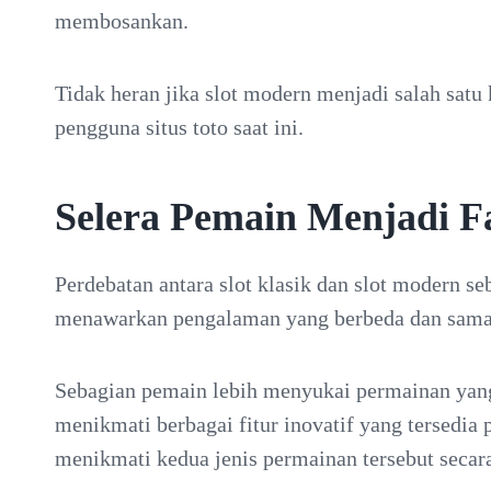
membosankan.
Tidak heran jika slot modern menjadi salah satu
pengguna situs toto saat ini.
Selera Pemain Menjadi F
Perdebatan antara slot klasik dan slot modern 
menawarkan pengalaman yang berbeda dan sama-
Sebagian pemain lebih menyukai permainan yang
menikmati berbagai fitur inovatif yang tersedia
menikmati kedua jenis permainan tersebut secara