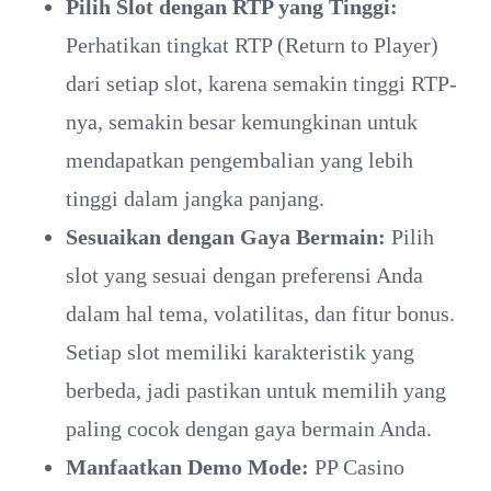
Pilih Slot dengan RTP yang Tinggi:
Perhatikan tingkat RTP (Return to Player)
dari setiap slot, karena semakin tinggi RTP-
nya, semakin besar kemungkinan untuk
mendapatkan pengembalian yang lebih
tinggi dalam jangka panjang.
Sesuaikan dengan Gaya Bermain:
Pilih
slot yang sesuai dengan preferensi Anda
dalam hal tema, volatilitas, dan fitur bonus.
Setiap slot memiliki karakteristik yang
berbeda, jadi pastikan untuk memilih yang
paling cocok dengan gaya bermain Anda.
Manfaatkan Demo Mode:
PP Casino