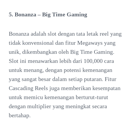
5. Bonanza – Big Time Gaming
Bonanza adalah slot dengan tata letak reel yang
tidak konvensional dan fitur Megaways yang
unik, dikembangkan oleh Big Time Gaming.
Slot ini menawarkan lebih dari 100,000 cara
untuk menang, dengan potensi kemenangan
yang sangat besar dalam setiap putaran. Fitur
Cascading Reels juga memberikan kesempatan
untuk memicu kemenangan berturut-turut
dengan multiplier yang meningkat secara
bertahap.