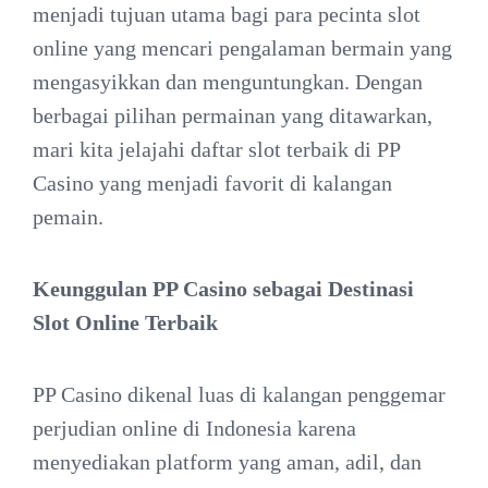
menjadi tujuan utama bagi para pecinta slot
online yang mencari pengalaman bermain yang
mengasyikkan dan menguntungkan. Dengan
berbagai pilihan permainan yang ditawarkan,
mari kita jelajahi daftar slot terbaik di PP
Casino yang menjadi favorit di kalangan
pemain.
Keunggulan PP Casino sebagai Destinasi
Slot Online Terbaik
PP Casino dikenal luas di kalangan penggemar
perjudian online di Indonesia karena
menyediakan platform yang aman, adil, dan