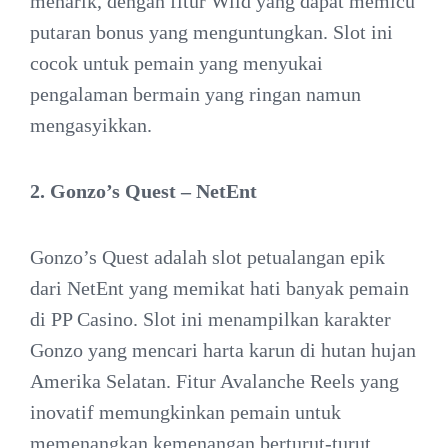
menarik, dengan fitur Wild yang dapat memicu
putaran bonus yang menguntungkan. Slot ini
cocok untuk pemain yang menyukai
pengalaman bermain yang ringan namun
mengasyikkan.
2. Gonzo’s Quest – NetEnt
Gonzo’s Quest adalah slot petualangan epik
dari NetEnt yang memikat hati banyak pemain
di PP Casino. Slot ini menampilkan karakter
Gonzo yang mencari harta karun di hutan hujan
Amerika Selatan. Fitur Avalanche Reels yang
inovatif memungkinkan pemain untuk
memenangkan kemenangan berturut-turut