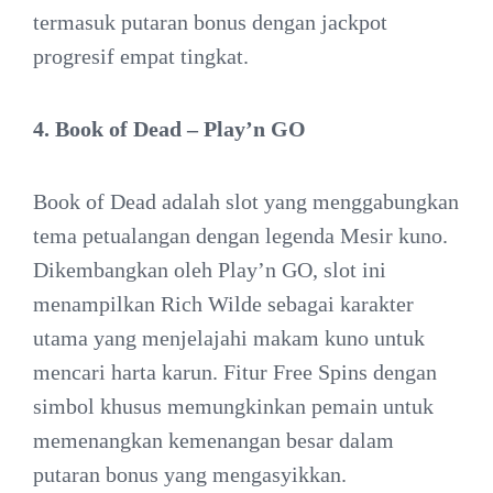
termasuk putaran bonus dengan jackpot
progresif empat tingkat.
4. Book of Dead – Play’n GO
Book of Dead adalah slot yang menggabungkan
tema petualangan dengan legenda Mesir kuno.
Dikembangkan oleh Play’n GO, slot ini
menampilkan Rich Wilde sebagai karakter
utama yang menjelajahi makam kuno untuk
mencari harta karun. Fitur Free Spins dengan
simbol khusus memungkinkan pemain untuk
memenangkan kemenangan besar dalam
putaran bonus yang mengasyikkan.