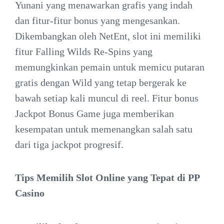
Yunani yang menawarkan grafis yang indah
dan fitur-fitur bonus yang mengesankan.
Dikembangkan oleh NetEnt, slot ini memiliki
fitur Falling Wilds Re-Spins yang
memungkinkan pemain untuk memicu putaran
gratis dengan Wild yang tetap bergerak ke
bawah setiap kali muncul di reel. Fitur bonus
Jackpot Bonus Game juga memberikan
kesempatan untuk memenangkan salah satu
dari tiga jackpot progresif.
Tips Memilih Slot Online yang Tepat di PP
Casino