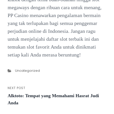
megaways dengan ribuan cara untuk menang,
PP Casino menawarkan pengalaman bermain
yang tak terlupakan bagi semua penggemar
perjudian online di Indonesia. Jangan ragu
untuk menjelajahi daftar slot terbaik ini dan
temukan slot favorit Anda untuk dinikmati
setiap kali Anda merasa beruntung!
Categories
Uncategorized
NEXT POST
Post
Next
Alktoto: Tempat yang Memahami Hasrat Judi
Post
navigation
Anda