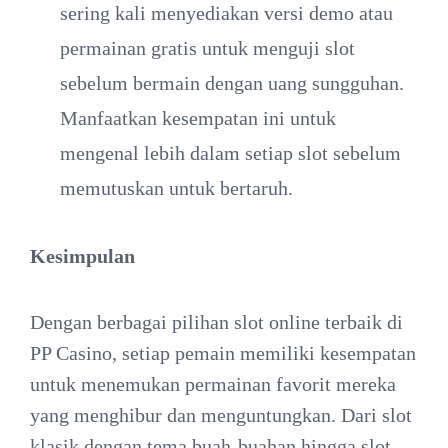
sering kali menyediakan versi demo atau
permainan gratis untuk menguji slot
sebelum bermain dengan uang sungguhan.
Manfaatkan kesempatan ini untuk
mengenal lebih dalam setiap slot sebelum
memutuskan untuk bertaruh.
Kesimpulan
Dengan berbagai pilihan slot online terbaik di
PP Casino, setiap pemain memiliki kesempatan
untuk menemukan permainan favorit mereka
yang menghibur dan menguntungkan. Dari slot
klasik dengan tema buah-buahan hingga slot