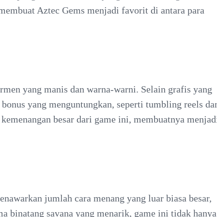
r membuat Aztec Gems menjadi favorit di antara para
rmen yang manis dan warna-warni. Selain grafis yang
 bonus yang menguntungkan, seperti tumbling reels da
an kemenangan besar dari game ini, membuatnya menjad
nawarkan jumlah cara menang yang luar biasa besar,
ma binatang savana yang menarik, game ini tidak hanya