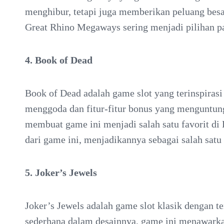
menghibur, tetapi juga memberikan peluang bes
Great Rhino Megaways sering menjadi pilihan 
4. Book of Dead
Book of Dead adalah game slot yang terinspirasi
menggoda dan fitur-fitur bonus yang menguntung
membuat game ini menjadi salah satu favorit d
dari game ini, menjadikannya sebagai salah satu
5. Joker’s Jewels
Joker’s Jewels adalah game slot klasik dengan 
sederhana dalam desainnya, game ini menawarka