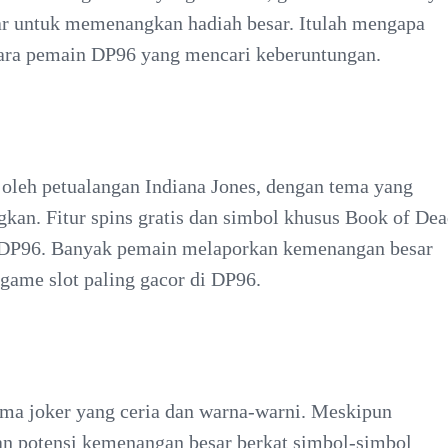
ar untuk memenangkan hadiah besar. Itulah mengapa
para pemain DP96 yang mencari keberuntungan.
 oleh petualangan Indiana Jones, dengan tema yang
kan. Fitur spins gratis dan simbol khusus Book of De
i DP96. Banyak pemain melaporkan kemenangan besar
 game slot paling gacor di DP96.
tema joker yang ceria dan warna-warni. Meskipun
n potensi kemenangan besar berkat simbol-simbol