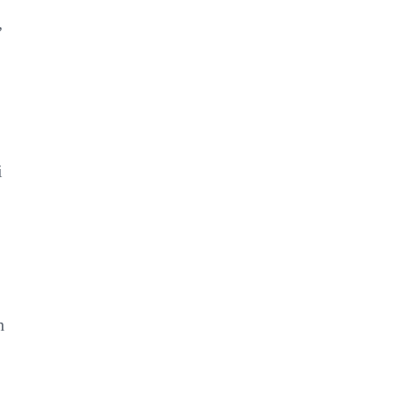
,
i
n