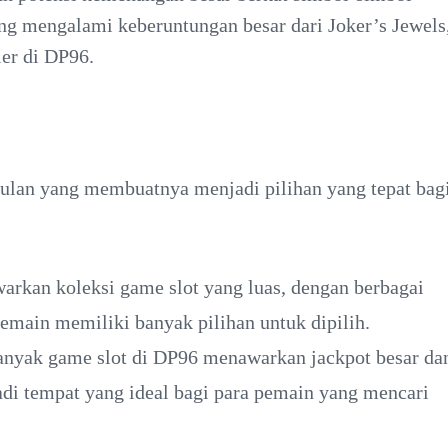
ring mengalami keberuntungan besar dari Joker’s Jewels
ler di DP96.
ulan yang membuatnya menjadi pilihan yang tepat bag
rkan koleksi game slot yang luas, dengan berbagai
pemain memiliki banyak pilihan untuk dipilih.
anyak game slot di DP96 menawarkan jackpot besar da
i tempat yang ideal bagi para pemain yang mencari