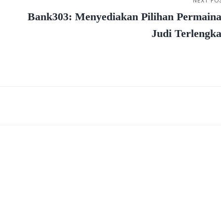
NEXT PO
Next
Bank303: Menyediakan Pilihan Permain
Post
Judi Terlengk