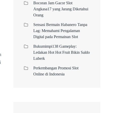
Bocoran Jam Gacor Slot
Angkasa17 yang Jarang Diketahui
Orang
Sensasi Bermain Habanero Tanpa
Lag: Memahami Pengalaman
Digital pada Permainan Slot
Bukumimpi138 Gameplay:
Ledakan Hot Hot Fruit Bikin Saldo
n
Luberk
i
Perkembangan Promosi Slot
Online di Indonesia