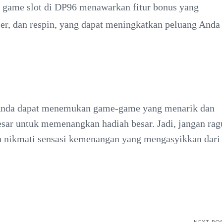
 game slot di DP96 menawarkan fitur bonus yang
lier, dan respin, yang dapat meningkatkan peluang Anda
, Anda dapat menemukan game-game yang menarik dan
sar untuk memenangkan hadiah besar. Jadi, jangan rag
 nikmati sensasi kemenangan yang mengasyikkan dari