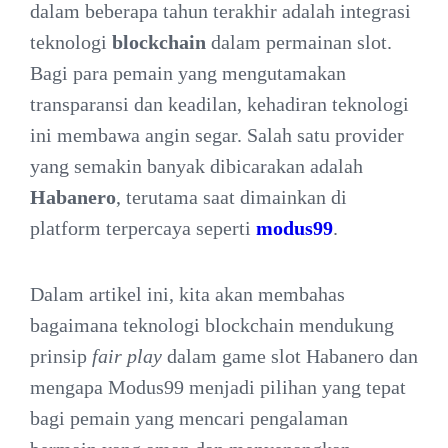
dalam beberapa tahun terakhir adalah integrasi
teknologi
blockchain
dalam permainan slot.
Bagi para pemain yang mengutamakan
transparansi dan keadilan, kehadiran teknologi
ini membawa angin segar. Salah satu provider
yang semakin banyak dibicarakan adalah
Habanero
, terutama saat dimainkan di
platform terpercaya seperti
modus99
.
Dalam artikel ini, kita akan membahas
bagaimana teknologi blockchain mendukung
prinsip
fair play
dalam game slot Habanero dan
mengapa Modus99 menjadi pilihan yang tepat
bagi pemain yang mencari pengalaman