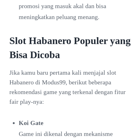
promosi yang masuk akal dan bisa
meningkatkan peluang menang.
Slot Habanero Populer yang
Bisa Dicoba
Jika kamu baru pertama kali menjajal slot
Habanero di Modus99, berikut beberapa
rekomendasi game yang terkenal dengan fitur
fair play-nya:
Koi Gate
Game ini dikenal dengan mekanisme