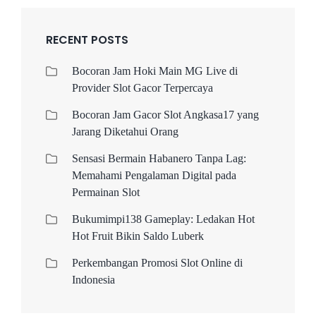
RECENT POSTS
Bocoran Jam Hoki Main MG Live di
Provider Slot Gacor Terpercaya
Bocoran Jam Gacor Slot Angkasa17 yang
Jarang Diketahui Orang
Sensasi Bermain Habanero Tanpa Lag:
Memahami Pengalaman Digital pada
Permainan Slot
Bukumimpi138 Gameplay: Ledakan Hot
Hot Fruit Bikin Saldo Luberk
Perkembangan Promosi Slot Online di
Indonesia