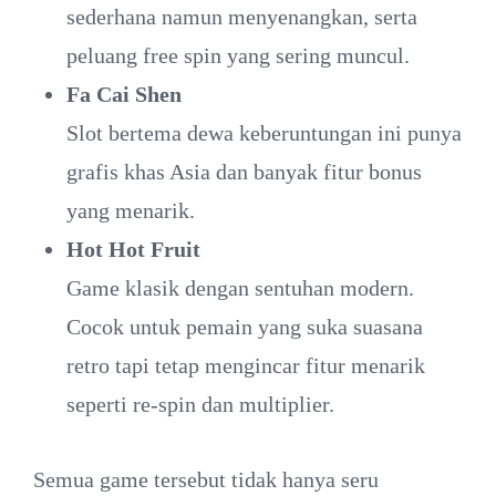
sederhana namun menyenangkan, serta
peluang free spin yang sering muncul.
Fa Cai Shen
Slot bertema dewa keberuntungan ini punya
grafis khas Asia dan banyak fitur bonus
yang menarik.
Hot Hot Fruit
Game klasik dengan sentuhan modern.
Cocok untuk pemain yang suka suasana
retro tapi tetap mengincar fitur menarik
seperti re-spin dan multiplier.
Semua game tersebut tidak hanya seru