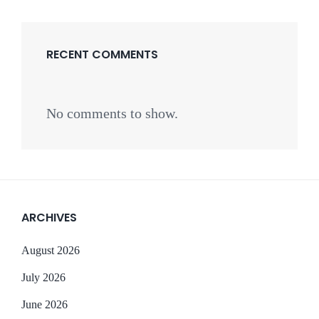
RECENT COMMENTS
No comments to show.
ARCHIVES
August 2026
July 2026
June 2026