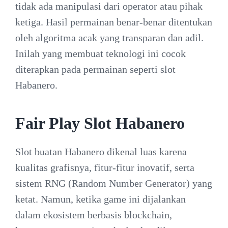
tidak ada manipulasi dari operator atau pihak
ketiga. Hasil permainan benar-benar ditentukan
oleh algoritma acak yang transparan dan adil.
Inilah yang membuat teknologi ini cocok
diterapkan pada permainan seperti slot
Habanero.
Fair Play Slot Habanero
Slot buatan Habanero dikenal luas karena
kualitas grafisnya, fitur-fitur inovatif, serta
sistem RNG (Random Number Generator) yang
ketat. Namun, ketika game ini dijalankan
dalam ekosistem berbasis blockchain,