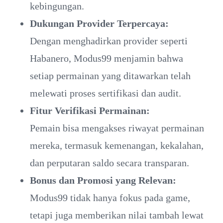
kebingungan.
Dukungan Provider Terpercaya:
Dengan menghadirkan provider seperti
Habanero, Modus99 menjamin bahwa
setiap permainan yang ditawarkan telah
melewati proses sertifikasi dan audit.
Fitur Verifikasi Permainan:
Pemain bisa mengakses riwayat permainan
mereka, termasuk kemenangan, kekalahan,
dan perputaran saldo secara transparan.
Bonus dan Promosi yang Relevan:
Modus99 tidak hanya fokus pada game,
tetapi juga memberikan nilai tambah lewat