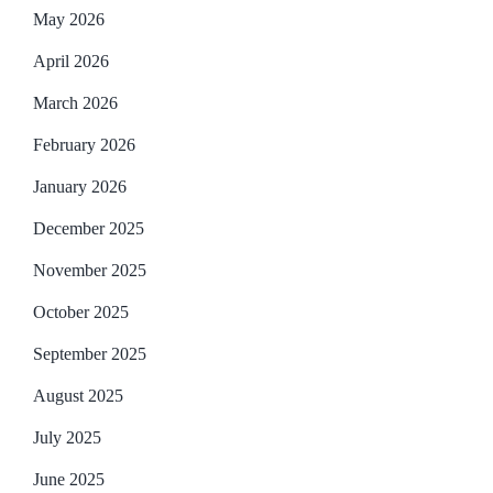
May 2026
April 2026
March 2026
February 2026
January 2026
December 2025
November 2025
October 2025
September 2025
August 2025
July 2025
June 2025