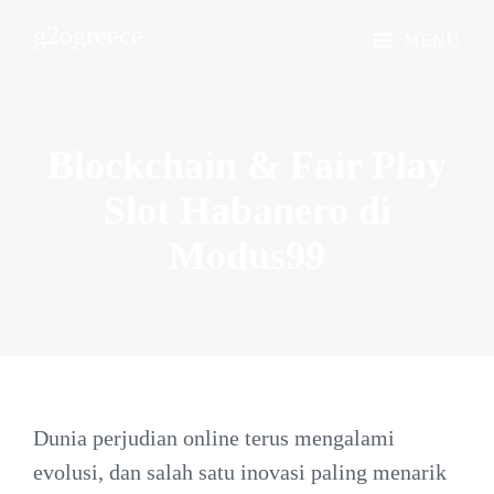
g2ogreece
MENU
Blockchain & Fair Play
Slot Habanero di
Modus99
Dunia perjudian online terus mengalami
evolusi, dan salah satu inovasi paling menarik