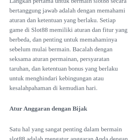
Langkah pertama untuk bermain slot88 secara
bertanggung jawab adalah dengan memahami
aturan dan ketentuan yang berlaku. Setiap
game di Slot88 memiliki aturan dan fitur yang
berbeda, dan penting untuk memahaminya
sebelum mulai bermain. Bacalah dengan
seksama aturan permainan, persyaratan
taruhan, dan ketentuan bonus yang berlaku
untuk menghindari kebingungan atau
kesalahpahaman di kemudian hari.
Atur Anggaran dengan Bijak
Satu hal yang sangat penting dalam bermain
slot88 adalah mengatur anggaran Anda dengan