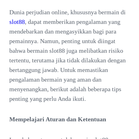
Dunia perjudian online, khususnya bermain di
slot88
, dapat memberikan pengalaman yang
mendebarkan dan mengasyikkan bagi para
pemainnya. Namun, penting untuk diingat
bahwa bermain slot88 juga melibatkan risiko
tertentu, terutama jika tidak dilakukan dengan
bertanggung jawab. Untuk memastikan
pengalaman bermain yang aman dan
menyenangkan, berikut adalah beberapa tips
penting yang perlu Anda ikuti.
Mempelajari Aturan dan Ketentuan