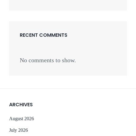
RECENT COMMENTS
No comments to show.
ARCHIVES
August 2026
July 2026