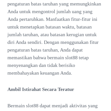
pengaturan batas taruhan yang memungkinkan
Anda untuk mengontrol jumlah uang yang
Anda pertaruhkan. Manfaatkan fitur-fitur ini
untuk menetapkan batasan waktu, batasan
jumlah taruhan, atau batasan kerugian untuk
diri Anda sendiri. Dengan menggunakan fitur
pengaturan batas taruhan, Anda dapat
memastikan bahwa bermain slot88 tetap
menyenangkan dan tidak berisiko
membahayakan keuangan Anda.
Ambil Istirahat Secara Teratur
Bermain slot88 dapat menjadi aktivitas yang