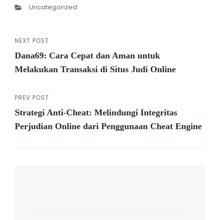
Categories
Uncategorized
NEXT POST
Post
Next
Dana69: Cara Cepat dan Aman untuk
Post
navigation
Melakukan Transaksi di Situs Judi Online
PREV POST
Previous
Strategi Anti-Cheat: Melindungi Integritas
Post
Perjudian Online dari Penggunaan Cheat Engine