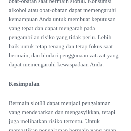
obat-obatan saat bermain slot88. Konsumsi
alkohol atau obat-obatan dapat memengaruhi
kemampuan Anda untuk membuat keputusan
yang tepat dan dapat mengarah pada
pengambilan risiko yang tidak perlu. Lebih
baik untuk tetap tenang dan tetap fokus saat
bermain, dan hindari penggunaan zat-zat yang
dapat memengaruhi kewaspadaan Anda.
Kesimpulan
Bermain slot88 dapat menjadi pengalaman
yang mendebarkan dan mengasyikkan, tetapi
juga melibatkan risiko tertentu. Untuk
memastikan pengalaman bermain yang aman