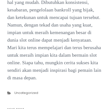
hal yang mudah. Dibutuhkan konsistensi,
kesabaran, pengelolaan bankroll yang bijak,
dan ketekunan untuk mencapai tujuan tersebut.
Namun, dengan tekad dan usaha yang kuat,
impian untuk meraih kemenangan besar di
dunia slot online dapat menjadi kenyataan.
Mari kita terus mempelajari dan terus berusaha
untuk meraih impian kita dalam bermain slot
online. Siapa tahu, mungkin cerita sukses kita
sendiri akan menjadi inspirasi bagi pemain lain
di masa depan.
Categories
Uncategorized