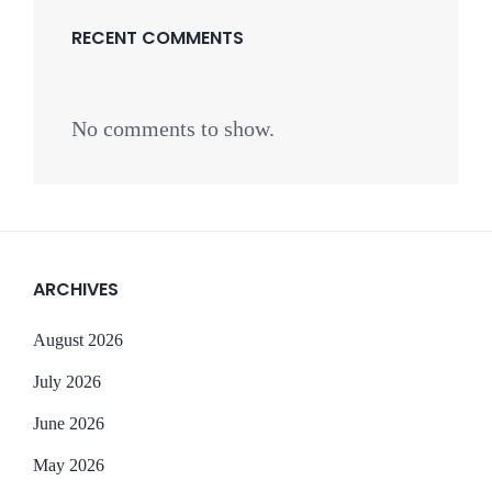
RECENT COMMENTS
No comments to show.
ARCHIVES
August 2026
July 2026
June 2026
May 2026