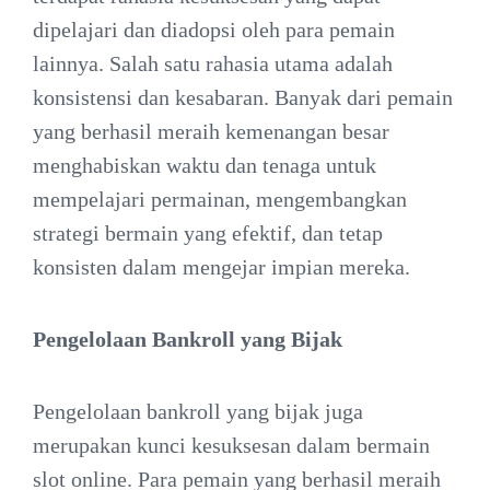
dipelajari dan diadopsi oleh para pemain
lainnya. Salah satu rahasia utama adalah
konsistensi dan kesabaran. Banyak dari pemain
yang berhasil meraih kemenangan besar
menghabiskan waktu dan tenaga untuk
mempelajari permainan, mengembangkan
strategi bermain yang efektif, dan tetap
konsisten dalam mengejar impian mereka.
Pengelolaan Bankroll yang Bijak
Pengelolaan bankroll yang bijak juga
merupakan kunci kesuksesan dalam bermain
slot online. Para pemain yang berhasil meraih