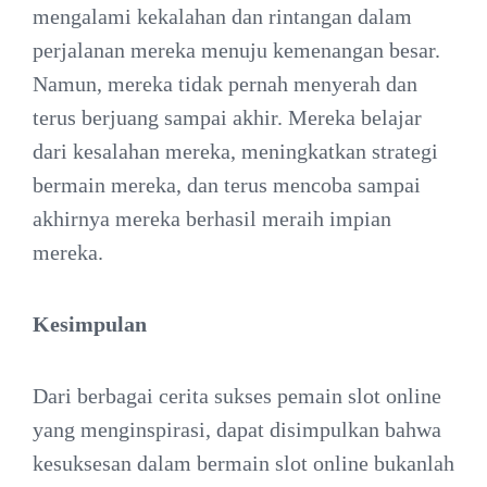
mengalami kekalahan dan rintangan dalam
perjalanan mereka menuju kemenangan besar.
Namun, mereka tidak pernah menyerah dan
terus berjuang sampai akhir. Mereka belajar
dari kesalahan mereka, meningkatkan strategi
bermain mereka, dan terus mencoba sampai
akhirnya mereka berhasil meraih impian
mereka.
Kesimpulan
Dari berbagai cerita sukses pemain slot online
yang menginspirasi, dapat disimpulkan bahwa
kesuksesan dalam bermain slot online bukanlah