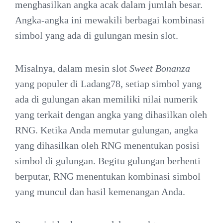
menghasilkan angka acak dalam jumlah besar.
Angka-angka ini mewakili berbagai kombinasi
simbol yang ada di gulungan mesin slot.
Misalnya, dalam mesin slot
Sweet Bonanza
yang populer di Ladang78, setiap simbol yang
ada di gulungan akan memiliki nilai numerik
yang terkait dengan angka yang dihasilkan oleh
RNG. Ketika Anda memutar gulungan, angka
yang dihasilkan oleh RNG menentukan posisi
simbol di gulungan. Begitu gulungan berhenti
berputar, RNG menentukan kombinasi simbol
yang muncul dan hasil kemenangan Anda.