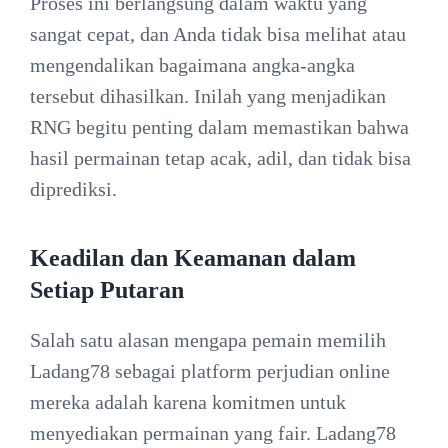
Proses ini berlangsung dalam waktu yang
sangat cepat, dan Anda tidak bisa melihat atau
mengendalikan bagaimana angka-angka
tersebut dihasilkan. Inilah yang menjadikan
RNG begitu penting dalam memastikan bahwa
hasil permainan tetap acak, adil, dan tidak bisa
diprediksi.
Keadilan dan Keamanan dalam
Setiap Putaran
Salah satu alasan mengapa pemain memilih
Ladang78 sebagai platform perjudian online
mereka adalah karena komitmen untuk
menyediakan permainan yang fair. Ladang78