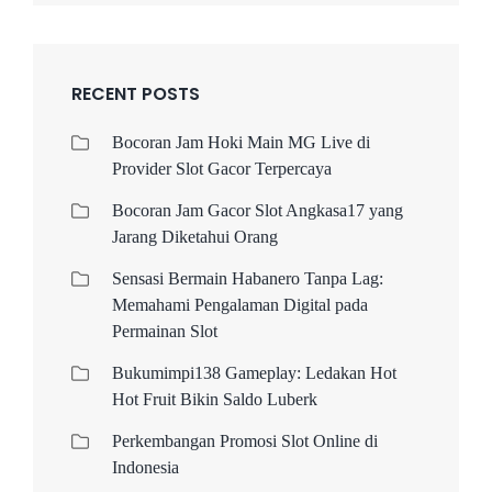
RECENT POSTS
Bocoran Jam Hoki Main MG Live di
Provider Slot Gacor Terpercaya
Bocoran Jam Gacor Slot Angkasa17 yang
Jarang Diketahui Orang
Sensasi Bermain Habanero Tanpa Lag:
Memahami Pengalaman Digital pada
Permainan Slot
Bukumimpi138 Gameplay: Ledakan Hot
Hot Fruit Bikin Saldo Luberk
Perkembangan Promosi Slot Online di
Indonesia