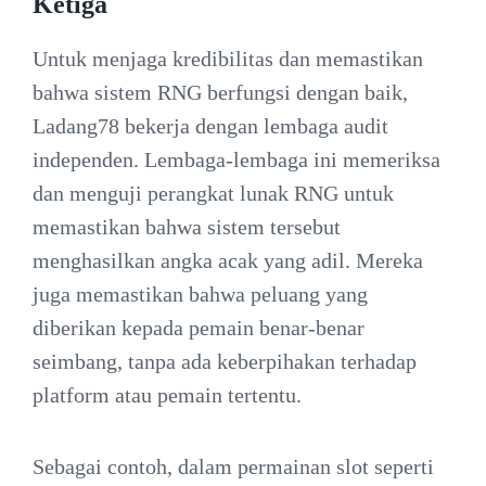
Ketiga
Untuk menjaga kredibilitas dan memastikan
bahwa sistem RNG berfungsi dengan baik,
Ladang78 bekerja dengan lembaga audit
independen. Lembaga-lembaga ini memeriksa
dan menguji perangkat lunak RNG untuk
memastikan bahwa sistem tersebut
menghasilkan angka acak yang adil. Mereka
juga memastikan bahwa peluang yang
diberikan kepada pemain benar-benar
seimbang, tanpa ada keberpihakan terhadap
platform atau pemain tertentu.
Sebagai contoh, dalam permainan slot seperti