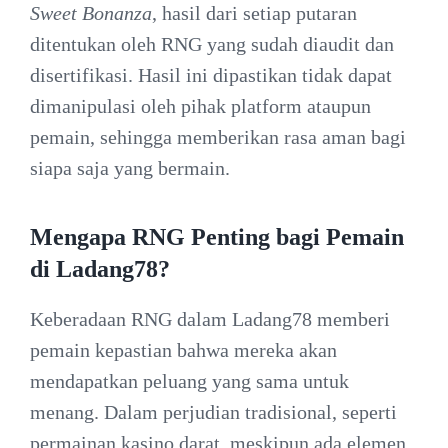
Sweet Bonanza
, hasil dari setiap putaran
ditentukan oleh RNG yang sudah diaudit dan
disertifikasi. Hasil ini dipastikan tidak dapat
dimanipulasi oleh pihak platform ataupun
pemain, sehingga memberikan rasa aman bagi
siapa saja yang bermain.
Mengapa RNG Penting bagi Pemain
di Ladang78?
Keberadaan RNG dalam Ladang78 memberi
pemain kepastian bahwa mereka akan
mendapatkan peluang yang sama untuk
menang. Dalam perjudian tradisional, seperti
permainan kasino darat, meskipun ada elemen