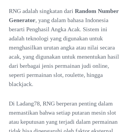
RNG adalah singkatan dari
Random Number
Generator
, yang dalam bahasa Indonesia
berarti Penghasil Angka Acak. Sistem ini
adalah teknologi yang digunakan untuk
menghasilkan urutan angka atau nilai secara
acak, yang digunakan untuk menentukan hasil
dari berbagai jenis permainan judi online,
seperti permainan slot, roulette, hingga
blackjack.
Di Ladang78, RNG berperan penting dalam
memastikan bahwa setiap putaran mesin slot
atau keputusan yang terjadi dalam permainan
tidak bisa dipengaruhi oleh faktor eksternal.