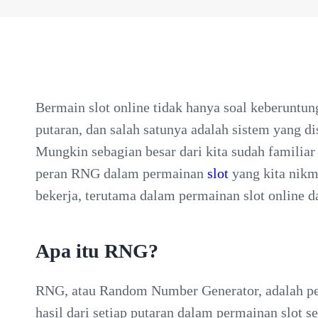
Bermain slot online tidak hanya soal keberuntu
putaran, dan salah satunya adalah sistem yang d
Mungkin sebagian besar dari kita sudah familiar
peran RNG dalam permainan
slot
yang kita nikm
bekerja, terutama dalam permainan slot online da
Apa itu RNG?
RNG, atau Random Number Generator, adalah pe
hasil dari setiap putaran dalam permainan slot 