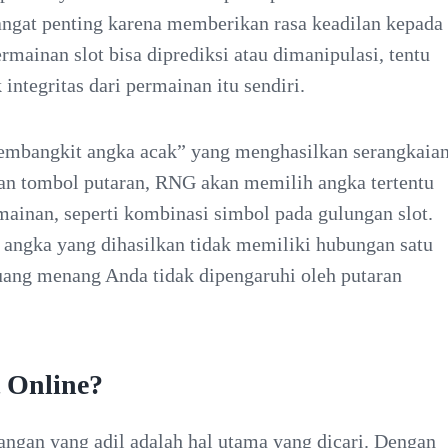
ngat penting karena memberikan rasa keadilan kepada
rmainan slot bisa diprediksi atau dimanipulasi, tentu
ntegritas dari permainan itu sendiri.
pembangkit angka acak” yang menghasilkan serangkaia
an tombol putaran, RNG akan memilih angka tertentu
ainan, seperti kombinasi simbol pada gulungan slot.
p angka yang dihasilkan tidak memiliki hubungan satu
uang menang Anda tidak dipengaruhi oleh putaran
 Online?
gan yang adil adalah hal utama yang dicari. Dengan