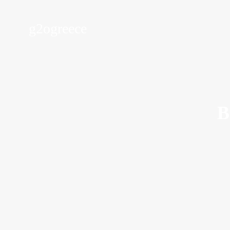
g2ogreece
B