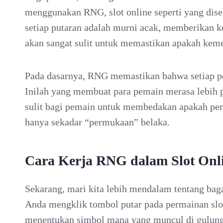
menggunakan RNG, slot online seperti yang dis
setiap putaran adalah murni acak, memberikan 
akan sangat sulit untuk memastikan apakah kemen
Pada dasarnya, RNG memastikan bahwa setiap per
Inilah yang membuat para pemain merasa lebih 
sulit bagi pemain untuk membedakan apakah pe
hanya sekadar “permukaan” belaka.
Cara Kerja RNG dalam Slot Onl
Sekarang, mari kita lebih mendalam tentang bag
Anda mengklik tombol putar pada permainan slo
menentukan simbol mana yang muncul di gulunga