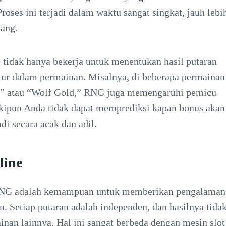
roses ini terjadi dalam waktu sangat singkat, jauh lebi
jang.
tidak hanya bekerja untuk menentukan hasil putaran
fitur dalam permainan. Misalnya, di beberapa permainan
nza” atau “Wolf Gold,” RNG juga memengaruhi pemicu
skipun Anda tidak dapat memprediksi kapan bonus akan
 secara acak dan adil.
line
 RNG adalah kemampuan untuk memberikan pengalaman
n. Setiap putaran adalah independen, dan hasilnya tida
nan lainnya. Hal ini sangat berbeda dengan mesin slot