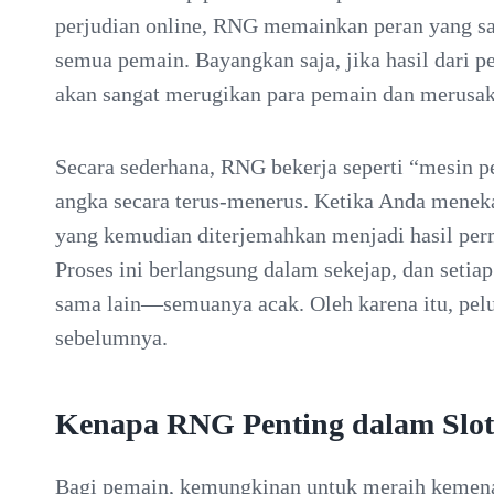
perjudian online, RNG memainkan peran yang sa
semua pemain. Bayangkan saja, jika hasil dari pe
akan sangat merugikan para pemain dan merusak i
Secara sederhana, RNG bekerja seperti “mesin 
angka secara terus-menerus. Ketika Anda menek
yang kemudian diterjemahkan menjadi hasil perm
Proses ini berlangsung dalam sekejap, dan setia
sama lain—semuanya acak. Oleh karena itu, pel
sebelumnya.
Kenapa RNG Penting dalam Slot
Bagi pemain, kemungkinan untuk meraih kemenan