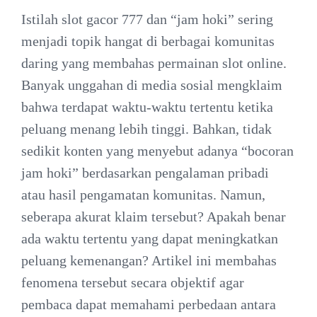
Istilah slot gacor 777 dan “jam hoki” sering
menjadi topik hangat di berbagai komunitas
daring yang membahas permainan slot online.
Banyak unggahan di media sosial mengklaim
bahwa terdapat waktu-waktu tertentu ketika
peluang menang lebih tinggi. Bahkan, tidak
sedikit konten yang menyebut adanya “bocoran
jam hoki” berdasarkan pengalaman pribadi
atau hasil pengamatan komunitas. Namun,
seberapa akurat klaim tersebut? Apakah benar
ada waktu tertentu yang dapat meningkatkan
peluang kemenangan? Artikel ini membahas
fenomena tersebut secara objektif agar
pembaca dapat memahami perbedaan antara