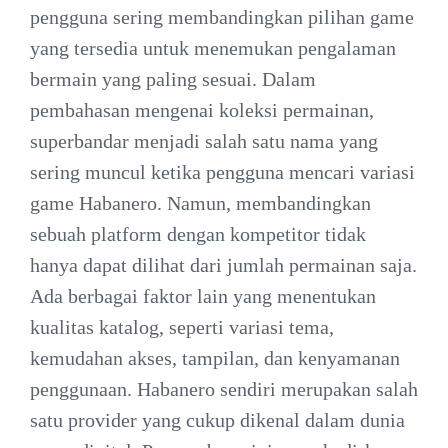
pengguna sering membandingkan pilihan game
yang tersedia untuk menemukan pengalaman
bermain yang paling sesuai. Dalam
pembahasan mengenai koleksi permainan,
superbandar menjadi salah satu nama yang
sering muncul ketika pengguna mencari variasi
game Habanero. Namun, membandingkan
sebuah platform dengan kompetitor tidak
hanya dapat dilihat dari jumlah permainan saja.
Ada berbagai faktor lain yang menentukan
kualitas katalog, seperti variasi tema,
kemudahan akses, tampilan, dan kenyamanan
penggunaan. Habanero sendiri merupakan salah
satu provider yang cukup dikenal dalam dunia