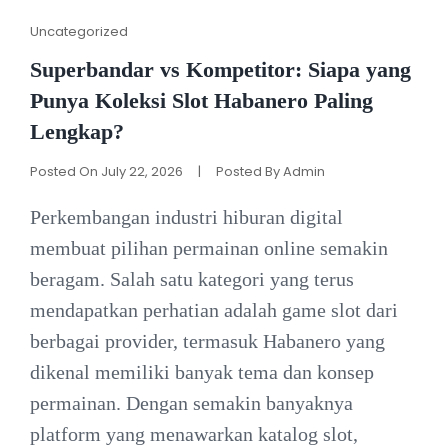
GAMPANG
PECAH
Cat
Uncategorized
Links
Superbandar vs Kompetitor: Siapa yang
Punya Koleksi Slot Habanero Paling
Lengkap?
Posted On
July 22, 2026
|
Posted By
Admin
Perkembangan industri hiburan digital
membuat pilihan permainan online semakin
beragam. Salah satu kategori yang terus
mendapatkan perhatian adalah game slot dari
berbagai provider, termasuk Habanero yang
dikenal memiliki banyak tema dan konsep
permainan. Dengan semakin banyaknya
platform yang menawarkan katalog slot,