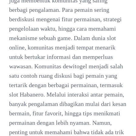
juga membentuk komunitas yang saling
berbagi pengalaman. Para pemain sering
berdiskusi mengenai fitur permainan, strategi
pengelolaan waktu, hingga cara memahami
mekanisme sebuah game. Dalam dunia slot
online, komunitas menjadi tempat menarik
untuk bertukar informasi dan memperluas
wawasan. Komunitas dewitogel menjadi salah
satu contoh ruang diskusi bagi pemain yang
tertarik dengan berbagai permainan, termasuk
slot Habanero. Melalui interaksi antar pemain,
banyak pengalaman dibagikan mulai dari kesan
bermain, fitur favorit, hingga tips menikmati
permainan dengan lebih nyaman. Namun,
penting untuk memahami bahwa tidak ada trik