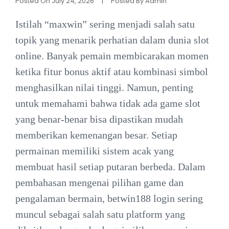
Posted On
July 24, 2026
|
Posted By
Admin
Istilah “maxwin” sering menjadi salah satu
topik yang menarik perhatian dalam dunia slot
online. Banyak pemain membicarakan momen
ketika fitur bonus aktif atau kombinasi simbol
menghasilkan nilai tinggi. Namun, penting
untuk memahami bahwa tidak ada game slot
yang benar-benar bisa dipastikan mudah
memberikan kemenangan besar. Setiap
permainan memiliki sistem acak yang
membuat hasil setiap putaran berbeda. Dalam
pembahasan mengenai pilihan game dan
pengalaman bermain, betwin188 login sering
muncul sebagai salah satu platform yang