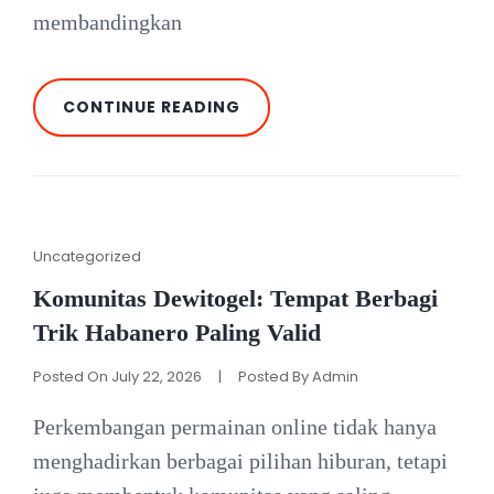
membandingkan
SUPERBANDAR
CONTINUE READING
VS
KOMPETITOR:
SIAPA
YANG
PUNYA
KOLEKSI
SLOT
Cat
Uncategorized
HABANERO
Links
PALING
Komunitas Dewitogel: Tempat Berbagi
LENGKAP?
Trik Habanero Paling Valid
Posted On
July 22, 2026
|
Posted By
Admin
Perkembangan permainan online tidak hanya
menghadirkan berbagai pilihan hiburan, tetapi