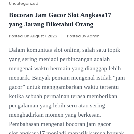
PROVIDER
Cat
Uncategorized
SLOT
Links
GACOR
Bocoran Jam Gacor Slot Angkasa17
TERPERCAYA
yang Jarang Diketahui Orang
Posted On
August 1, 2026
|
Posted By
Admin
Dalam komunitas slot online, salah satu topik
yang sering menjadi perbincangan adalah
mengenai waktu bermain yang dianggap lebih
menarik. Banyak pemain mengenal istilah “jam
gacor” untuk menggambarkan waktu tertentu
ketika sebuah permainan terasa memberikan
pengalaman yang lebih seru atau sering
menghadirkan momen yang berkesan.
Pembahasan mengenai bocoran jam gacor
slot angkasa17 menjadi menarik karena banyak