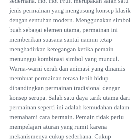
sederhana. Hot Hot Fruit merupakan salah satu
jenis permainan yang mengusung konsep klasik
dengan sentuhan modern. Menggunakan simbol
buah sebagai elemen utama, permainan ini
memberikan suasana santai namun tetap
menghadirkan ketegangan ketika pemain
menunggu kombinasi simbol yang muncul.
Warna-warni cerah dan animasi yang dinamis
membuat permainan terasa lebih hidup
dibandingkan permainan tradisional dengan
konsep serupa. Salah satu daya tarik utama dari
permainan seperti ini adalah kemudahan dalam
memahami cara bermain. Pemain tidak perlu
mempelajari aturan yang rumit karena
mekanismenya cukup sederhana. Cukup